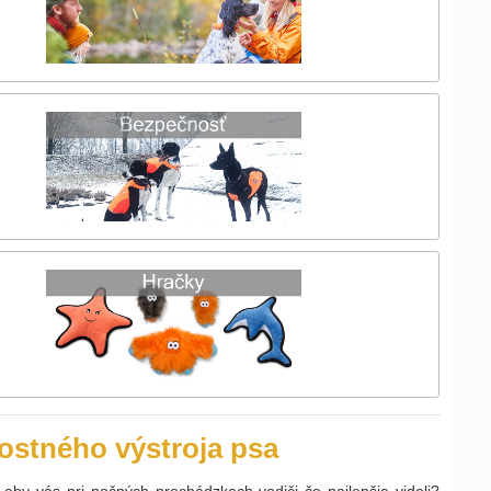
stného výstroja psa
aby vás pri nočných prechádzkach vodiči čo najlepšie videli?