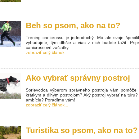
Beh so psom, ako na to?
Tréning canicrossu je jednoduchý. Má ale svoje špecifik
vybudujete, tým dlhšie a viac z nich budete ťažiť. Prip
canicrossové začiatky.
zobraziť celý článok...
Ako vybrať správny postroj
Sprievodca výberom správneho postroja vám pomôže zv
krátkym a dlhým postrojom? Aký postroj vybrať na túru?
ambície? Poradíme vám!
zobraziť celý článok...
Turistika so psom, ako na to?