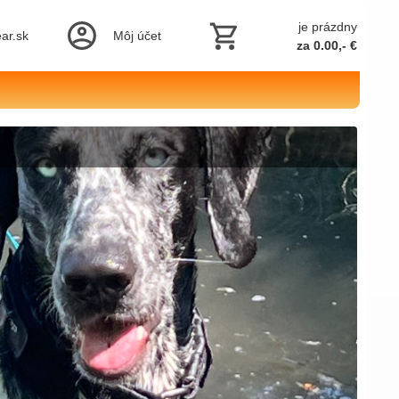
je prázdny
ar.sk
Môj účet
za 0.00,- €