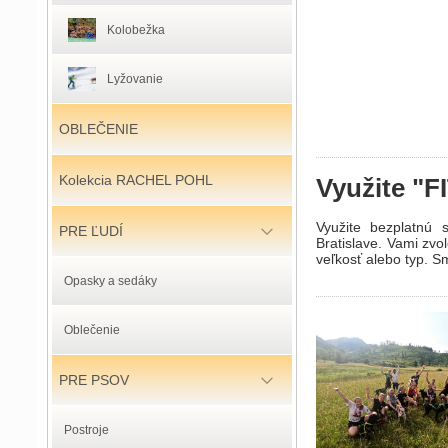
Kolobežka
Lyžovanie
OBLEČENIE
Kolekcia RACHEL POHL
Využite "F
Využite bezplatnú
PRE ĽUDÍ
Bratislave. Vami zv
veľkosť alebo typ. S
Opasky a sedáky
Oblečenie
PRE PSOV
Postroje