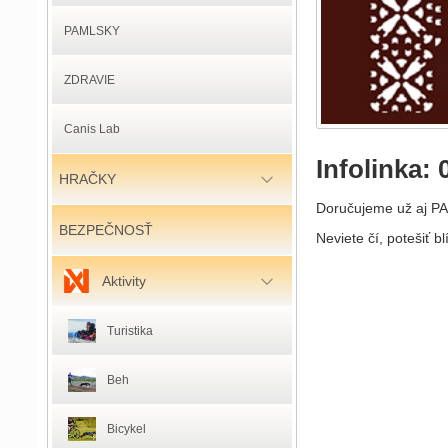
PAMLSKY
ZDRAVIE
Canis Lab
Infolinka: 
HRAČKY
Doručujeme už aj P
BEZPEČNOSŤ
Neviete čí, potešiť bl
Aktivity
Turistika
Beh
Bicykel