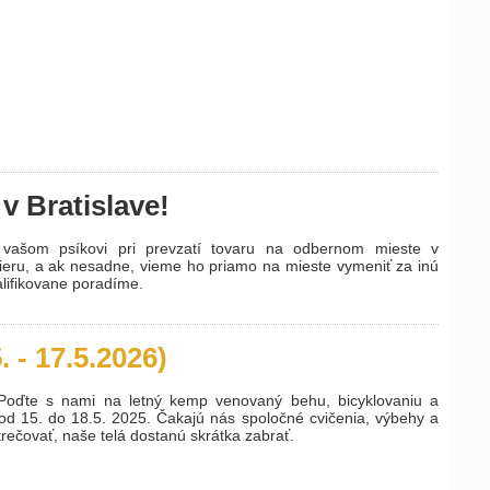
v Bratislave!
 vašom psíkovi pri prevzatí tovaru na odbernom mieste v
ieru, a ak nesadne, vieme ho priamo na mieste vymeniť za inú
alifikovane poradíme.
 - 17.5.2026)
Poďte s nami na letný kemp venovaný behu, bicyklovaniu a
d 15. do 18.5. 2025. Čakajú nás spoločné cvičenia, výbehy a
rečovať, naše telá dostanú skrátka zabrať.