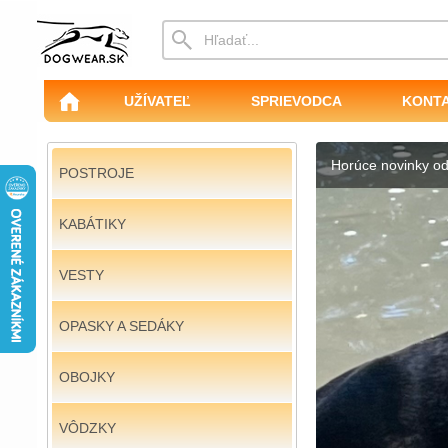
UŽÍVATEĽ
SPRIEVODCA
KONT
Horúce novinky o
POSTROJE
KABÁTIKY
VESTY
OPASKY A SEDÁKY
OBOJKY
VÔDZKY