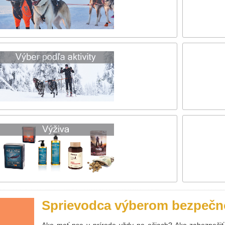
Sprievodca výberom bezpečno
Ako mať psa v prírode vždy na očiach? Ako zabezpečiť 