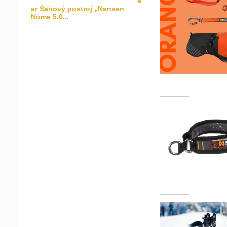
e
ar Saňový postroj „Nansen
Nome 5.0...