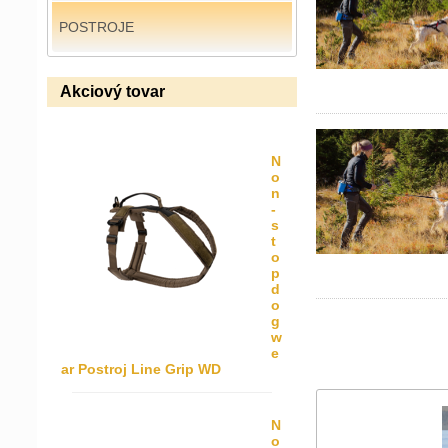
POSTROJE
Akciový tovar
N
o
n
-
s
t
o
p
d
o
g
w
e
ar Postroj Line Grip WD
N
o