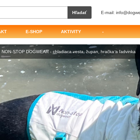
Hľadať
E-mail: info@dogwe
AKT
E-SHOP
AKTIVITY
-
d NON-STOP DOGWEAR - chladiaca vesta, župan, hračka a ľadvinka