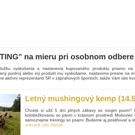
ITING" na mieru pri osobnom odbere 
 službu vyskúšania a nastavenia kupovaného produktu priamo na
olený postroj alebo iný produkt mu vyskúšame, nastavíme presne na m
me aktívni reprezentanti SR v záprahových športoch, takže Vám isto kv
Letný mushingový kemp (14.5.
Chcete si užiť 5 dní plných zábavy so svojim psom? 
kolobežkovaniu so psom v krásnom prostredí Mošoviec o
samozrejme tréningy so psami. Budeme aj posilňovať a st
zobraziť celý článok...