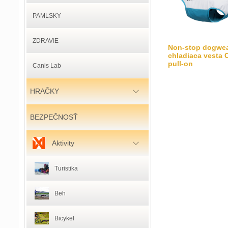
PAMLSKY
ZDRAVIE
Non-stop dogwe
chladiaca vesta 
pull-on
Canis Lab
HRAČKY
BEZPEČNOSŤ
Aktivity
Turistika
Beh
Bicykel