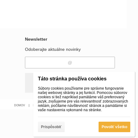
Newsletter
Odoberajte aktuálne novinky
Táto stránka používa cookies
Odobrať
Pridať
Súbory cookies používame pre správne fungovanie
našej webovej stránky a jej funkcií. Pomocou súborov
cookies si tiež napríklad pamätáme váš preferovaný
jazyk, zvyšujeme pre vás relevantnosť zobrazovaných
reklám, počítame návštevnosť stránok a pamätáme si
DOMOV
|
Kontakt
|
E-SHOP
|
vaše nastavenia vykonané na stránke.
Prispôsobiť
Povoliť všetko