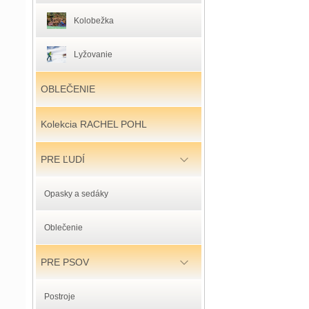
Kolobežka
Lyžovanie
OBLEČENIE
Kolekcia RACHEL POHL
PRE ĽUDÍ
Opasky a sedáky
Oblečenie
PRE PSOV
Postroje