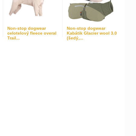
Non-stop dogwear
Non-stop dogwear
celotelový fleece overal
Kabátik Glacier wool 3.0
Trail...
(šedý,...