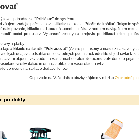
ovať
ný tovar, prípadne sa
"Prihláste"
do systému
 záujem, zadajte počet kusov a kliknite na ikonku "
Vložiť do košíka
". Takýmto spô
iť nakupovanie, kliknite na ikonu nákupného košíka v hornom navigačnom menu.
meniť počet produktov. Vykonané zmeny sa prejavia po kliknutí mimo políčka a
pravy a platby
daje a kliknite na tlačidlo "
Pokračovať
" (Ak ste prihlásený a máte už nastavený ú
 všetkých údajov a odsúhlasení obchodných podmienok odošlite objednávku kliknut
pracovaní objednávky bude na Váš e-mail obratom doručené potvrdenie o prijat
zasielané všetky ďalšie informácie ohľadom Vašej objednávky.
ude doručený na základe dodacej lehoty.
Odpovede na Vaše ďalšie otázky nájdete v rubrike
Obchodné po
ie produkty