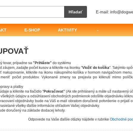
Hľadať
E-mail: info@dogwe
AKT
E-SHOP
AKTIVITY
-
UPOVAŤ
ný tovar, prípadne sa
"Prihláste"
do systému
 záujem, zadajte počet kusov a kliknite na ikonku "
Vložiť do košíka
". Takýmto spô
iť nakupovanie, kliknite na ikonu nákupného košíka v hornom navigačnom menu.
meniť počet produktov. Vykonané zmeny sa prejavia po kliknutí mimo políčka a
pravy a platby
daje a kliknite na tlačidlo "
Pokračovať
" (Ak ste prihlásený a máte už nastavený ú
 všetkých údajov a odsúhlasení obchodných podmienok odošlite objednávku kliknut
pracovaní objednávky bude na Váš e-mail obratom doručené potvrdenie o prijat
zasielané všetky ďalšie informácie ohľadom Vašej objednávky.
ude doručený na základe dodacej lehoty.
Odpovede na Vaše ďalšie otázky nájdete v rubrike
Obchodné po