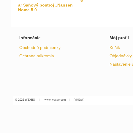
e
ar Saňový postroj „Nansen
Nome 5.0...
Informácie
Môj profil
Obchodné podmienky
Košík
Ochrana súkromia
Objednávky
Nastavenie 
© 2026 WEXBO |
www.wexbo.com
|
Prihlásiť