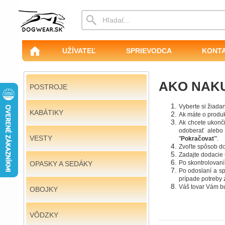
UŽÍVATEĽ
SPRIEVODCA
KONT
AKO NAK
POSTROJE
Vyberte si žiada
KABÁTIKY
Ak máte o produkt
Ak chcete ukonč
odoberať alebo 
VESTY
"
Pokračovať
".
Zvoľte spôsob do
Zadajte dodacie ú
Po skontrolovaní
OPASKY A SEDÁKY
Po odoslaní a s
prípade potreby 
Váš tovar Vám b
OBOJKY
VÔDZKY