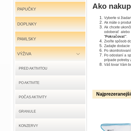
Ako nakup
PAPUČKY
Vyberte si žiada
Ak máte o produkt
DOPLNKY
Ak chcete ukonč
odoberať alebo 
"
Pokračovať
".
PAMLSKY
Zvoľte spôsob do
Zadajte dodacie ú
Po skontrolovaní
VÝŽIVA
Po odoslaní a s
prípade potreby 
Váš tovar Vám b
PRED AKTIVITOU
PO AKTIVITE
Najprezeranejš
POČAS AKTIVITY
GRANULE
KONZERVY