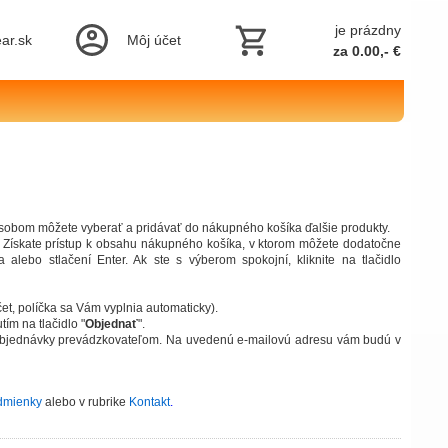
je prázdny
ar.sk
Môj účet
za 0.00,- €
sobom môžete vyberať a pridávať do nákupného košíka ďalšie produkty.
 Získate prístup k obsahu nákupného košíka, v ktorom môžete dodatočne
lebo stlačení Enter. Ak ste s výberom spokojní, kliknite na tlačidlo
čet, políčka sa Vám vyplnia automaticky).
ím na tlačidlo "
Objednať
".
í objednávky prevádzkovateľom. Na uvedenú e-mailovú adresu vám budú v
dmienky
alebo v rubrike
Kontakt
.