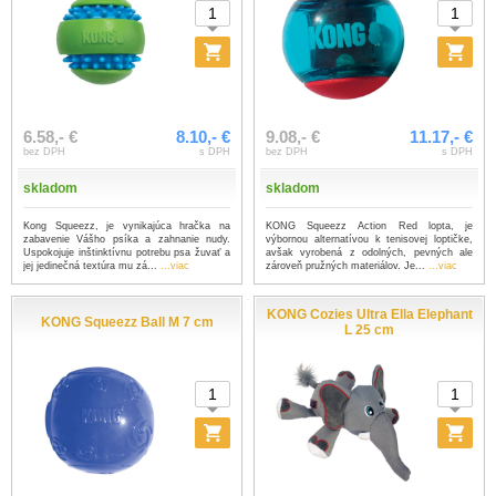
6.58,- €
8.10,- €
9.08,- €
11.17,- €
bez DPH
s DPH
bez DPH
s DPH
skladom
skladom
Kong Squeezz, je vynikajúca hračka na
KONG Squeezz Action Red lopta, je
zabavenie Vášho psíka a zahnanie nudy.
výbornou alternatívou k tenisovej loptičke,
Uspokojuje inštinktívnu potrebu psa žuvať a
avšak vyrobená z odolných, pevných ale
jej jedinečná textúra mu zá...
...viac
zároveň pružných materiálov. Je...
...viac
KONG Cozies Ultra Ella Elephant
KONG Squeezz Ball M 7 cm
L 25 cm