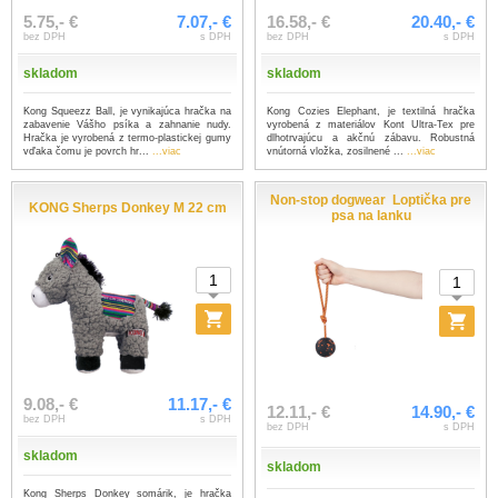
5.75,- €
7.07,- €
16.58,- €
20.40,- €
bez DPH
s DPH
bez DPH
s DPH
skladom
skladom
Kong Squeezz Ball, je vynikajúca hračka na
Kong Cozies Elephant, je textilná hračka
zabavenie Vášho psíka a zahnanie nudy.
vyrobená z materiálov Kont Ultra-Tex pre
Hračka je vyrobená z termo-plastickej gumy
dlhotrvajúcu a akčnú zábavu. Robustná
vďaka čomu je povrch hr...
...viac
vnútorná vložka, zosilnené ...
...viac
Non-stop dogwear Loptička pre
KONG Sherps Donkey M 22 cm
psa na lanku
9.08,- €
11.17,- €
12.11,- €
14.90,- €
bez DPH
s DPH
bez DPH
s DPH
skladom
skladom
Kong Sherps Donkey somárik, je hračka