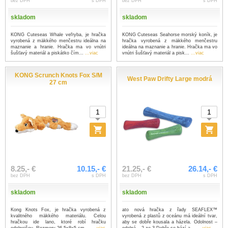
bez DPH
s DPH
bez DPH
s DPH
skladom
skladom
KONG Cuteseas Whale veľryba, je hračka
KONG Cuteseas Seahorse morský koník, je
vyrobená z mäkkého menčestru ideálna na
hračka vyrobená z mäkkého menčestru
maznanie a hranie. Hračka ma vo vnútri
ideálna na maznanie a hranie. Hračka ma vo
šušťavý materiál a piskátko čím...
...viac
vnútri šušťavý materiál a pisk...
...viac
KONG Scrunch Knots Fox S/M
West Paw Drifty Large modrá
27 cm
8.25,- €
10.15,- €
21.25,- €
26.14,- €
bez DPH
s DPH
bez DPH
s DPH
skladom
skladom
Kong Knots Fox, je hračka vyrobená z
ato nová hračka z řady SEAFLEX™
kvalitného mäkkého materiálu. Celou
vyrobená z plastů z oceánu má ideální tvar,
hračkou ide lano, ktoré robí hračku
aby se dobře kousala a házela. Odolnost –