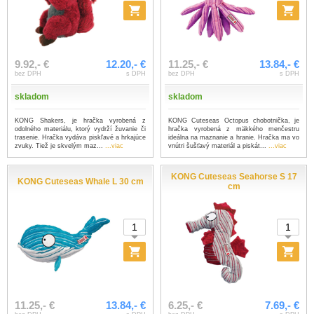
9.92,- €
12.20,- €
11.25,- €
13.84,- €
bez DPH
s DPH
bez DPH
s DPH
skladom
skladom
KONG Shakers, je hračka vyrobená z
KONG Cuteseas Octopus chobotnička, je
odolného materiálu, ktorý vydrží žuvanie či
hračka vyrobená z mäkkého menčestru
trasenie. Hračka vydáva piskľavé a hrkajúce
ideálna na maznanie a hranie. Hračka ma vo
zvuky. Tiež je skvelým maz...
...viac
vnútri šušťavý materiál a piskát...
...viac
KONG Cuteseas Seahorse S 17
KONG Cuteseas Whale L 30 cm
cm
11.25,- €
13.84,- €
6.25,- €
7.69,- €