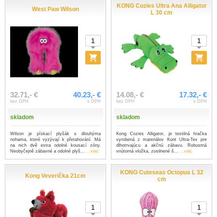
KONG Cozies Ultra Ana Alligator
West Paw Wilson
L 30 cm
32.71,- €
40.23,- €
14.08,- €
17.32,- €
bez DPH
s DPH
bez DPH
s DPH
skladom
skladom
Wilson je pískací plyšák s dlouhýma
Kong Cozies Alligator, je textilná hračka
nohama, které vyzývají k přetahování. Má
vyrobená z materiálov Kont Ultra-Tex pre
na nich dvě extra odolné kousací zóny.
dlhotrvajúcu a akčnú zábavu. Robustná
Neobyčejně zábavné a odolné plyš...
...viac
vnútorná vložka, zosilnené š...
...viac
KONG Cuteseas Octopus L 32
Kong Veverička 21cm
cm