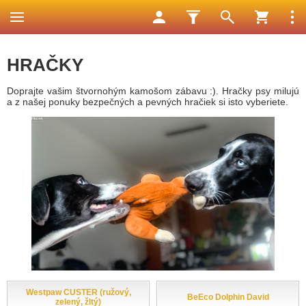
HRAČKY
Doprajte vašim štvornohým kamošom zábavu :). Hračky psy milujú
a z našej ponuky bezpečných a pevných hračiek si isto vyberiete.
Westpaw CUSTER (ružový,
BeEco Dolphin David
zelený, žltý)