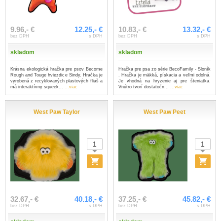
9.96,- €
12.25,- €
10.83,- €
13.32,- €
bez DPH
s DPH
bez DPH
s DPH
skladom
skladom
Krásna ekologická hračka pre psov Become
Hračka pre psa zo série BecoFamily - Sloník
Rough and Touge hviezdice Sindy. Hračka je
. Hračka je mäkká, pískacia a veľmi odolná.
vyrobená z recyklovaných plastových fliaš a
Je vhodná na hryzenie aj pre šteniatka.
má interaktívny squeek...
...viac
Vnútro tvorí dostatočn...
...viac
West Paw Taylor
West Paw Peet
32.67,- €
40.18,- €
37.25,- €
45.82,- €
bez DPH
s DPH
bez DPH
s DPH