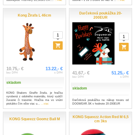
odolnejšou. Rozmery 26,5x8x5 cm....
...viac
odolná – 2 ze 3 Dobře se hází a ...
...viac
Darčeková poukážka 20-
Kong Žirafa L 46cm
200EUR
10.75,- €
13.22,- €
41.67,- €
51.25,- €
bez DPH
s DPH
bez DPH
s DPH
skladom
skladom
KONG Shakers Giraffe žirafa, je hračka
vyrobená z odolného materiálu, ktorý vydrží
Darčeková poukážka na nákup tovaru od
žuvanie či trasenie. Hračka ma vo vnútri
DOGWEAR.SK v hodnote 20-200EUR
piskátko čím ešte viac u...
...viac
KONG Squeezz Action Red M 6,5
KONG Squeezz Goomz Ball M
cm 3ks