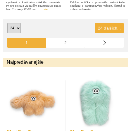
Odolná loptička z prírodného netoxického
vyrobená z kvalitného mäkkého materiálu.
kaučuku a bambusových vlákien, šetrná k
Pri hre píska a vŕzga čím povzbudzuje psa k
zubom a ďasnám.
hre. Rozmery 22x20 cm. ...
...viac
24 ďalších...
1
2
Najpredávanejšie