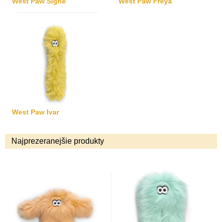
West Paw Signe
West Paw Freya
West Paw Ivar
Najprezeranejšie produkty