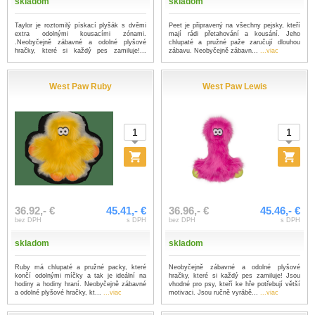
skladom
skladom
Taylor je roztomilý pískací plyšák s dvěmi
Peet je připravený na všechny pejsky, kteří
extra odolnými kousacími zónami.
mají rádi přetahování a kousání. Jeho
.Neobyčejně zábavné a odolné plyšové
chlupaté a pružné paže zaručují dlouhou
hračky, které si každý pes zamiluje!...
zábavu. Neobyčejně zábavn...
...viac
...viac
West Paw Ruby
West Paw Lewis
36.92,- €
45.41,- €
36.96,- €
45.46,- €
bez DPH
s DPH
bez DPH
s DPH
skladom
skladom
Ruby má chlupaté a pružné packy, které
Neobyčejně zábavné a odolné plyšové
končí odolnými míčky a tak je ideální na
hračky, které si každý pes zamiluje! Jsou
hodiny a hodiny hraní. Neobyčejně zábavné
vhodné pro psy, kteří ke hře potřebují větší
a odolné plyšové hračky, kt...
...viac
motivaci. Jsou ručně vyrábě...
...viac