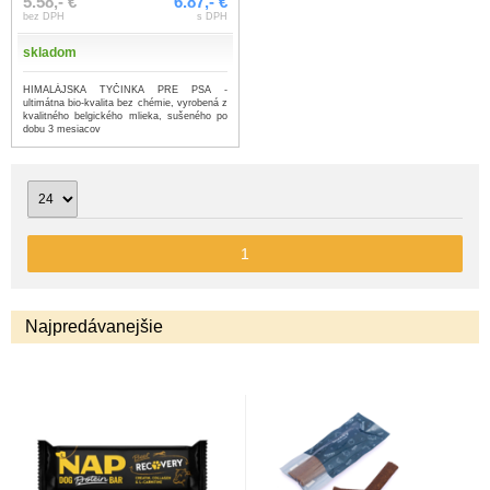
5.58,- €
6.87,- €
bez DPH
s DPH
skladom
HIMALÁJSKA TYČINKA PRE PSA -
ultimátna bio-kvalita bez chémie, vyrobená z
kvalitného belgického mlieka, sušeného po
dobu 3 mesiacov
1
Najpredávanejšie