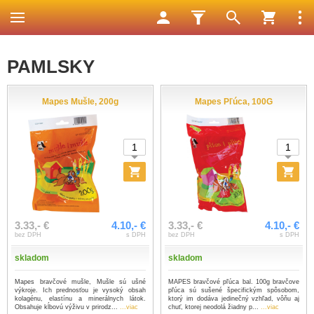
PAMLSKY
Mapes Mušle, 200g
Mapes Pľúca, 100G
3.33,- €
4.10,- €
3.33,- €
4.10,- €
bez DPH
s DPH
bez DPH
s DPH
skladom
skladom
Mapes bravčové mušle, Mušle sú ušné
MAPES bravčové pľúca bal. 100g bravčove
výkroje. Ich prednosťou je vysoký obsah
pľúca sú sušené špecifickým spôsobom,
kolagénu, elastínu a minerálnych látok.
ktorý im dodáva jedinečný vzhľad, vôňu aj
Obsahuje kĺbovú výživu v prirodz...
...viac
chuť, ktorej neodolá žiadny p...
...viac