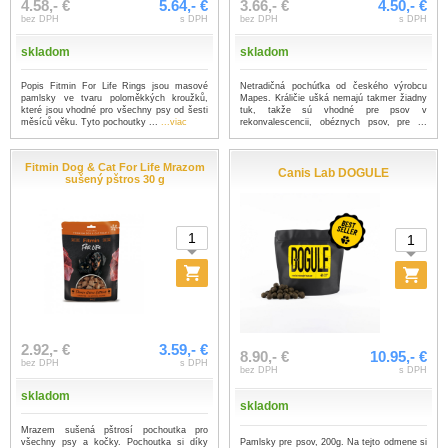
4.58,- €
5.64,- €
3.66,- €
4.50,- €
bez DPH
s DPH
bez DPH
s DPH
skladom
skladom
Popis Fitmin For Life Rings jsou masové
Netradičná pochúťka od českého výrobcu
pamlsky ve tvaru poloměkkých kroužků,
Mapes. Králičie ušká nemajú takmer žiadny
které jsou vhodné pro všechny psy od šesti
tuk, takže sú vhodné pre psov v
měsíců věku. Tyto pochoutky ...
...viac
rekonvalescencii, obéznych psov, pre ...
...viac
Fitmin Dog & Cat For Life Mrazom
Canis Lab DOGULE
sušený pštros 30 g
2.92,- €
3.59,- €
8.90,- €
10.95,- €
bez DPH
s DPH
bez DPH
s DPH
skladom
skladom
Mrazem sušená pštrosí pochoutka pro
Pamlsky pre psov, 200g. Na tejto odmene si
všechny psy a kočky. Pochoutka si díky