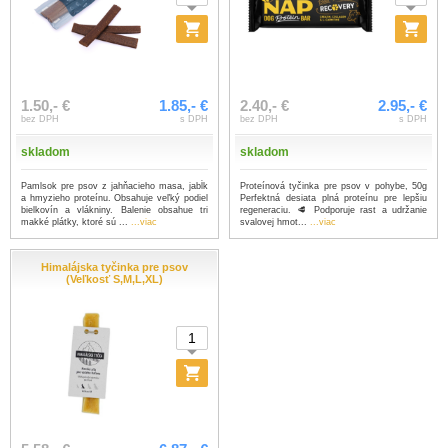
1.50,- €
1.85,- €
2.40,- €
2.95,- €
bez DPH
s DPH
bez DPH
s DPH
skladom
skladom
Pamlsok pre psov z jahňacieho masa, jabĺk
Proteínová tyčinka pre psov v pohybe, 50g
a hmyzieho proteínu. Obsahuje veľký podiel
Perfektná desiata plná proteínu pre lepšiu
bielkovín a vlákniny. Balenie obsahue tri
regeneraciu. 🥩 Podporuje rast a udržanie
makké plátky, ktoré sú ...
...viac
svalovej hmot...
...viac
Himalájska tyčinka pre psov
(Veľkosť S,M,L,XL)