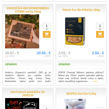
VIANOČNÁ BIO BONBONIERA
Fitmin For life Piškóty 180g
FITMIN purity 500g
16.67,- €
20.50,- €
2.03,- €
2.50,- €
bez DPH
s DPH
bez DPH
s DPH
skladom
skladom
Kolekce křupavých pamlsků (500 g) je
POPIS Chutnají Vašemu pejskovi piškoty?
ideálním dárkem pro vašeho psího
Máme pro Všeho pejska speciální piškoty,
mazlíčka. Fitmin dog Purity Snax
které mají snížený obsah cukru a lepku,
Bonboniéra nabízí psům osm druhů
takže nezatěžují organismus ...
...viac
zdravých pamls...
...viac
Darčeková poukážka 20-
MAPES Darček 0,2kg
200EUR