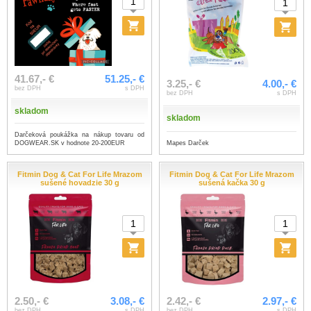
41.67,- €
51.25,- €
3.25,- €
4.00,- €
bez DPH
s DPH
bez DPH
s DPH
skladom
skladom
Darčeková poukážka na nákup tovaru od
Mapes Darček
DOGWEAR.SK v hodnote 20-200EUR
Fitmin Dog & Cat For Life Mrazom
Fitmin Dog & Cat For Life Mrazom
sušené hovadzie 30 g
sušená kačka 30 g
2.50,- €
3.08,- €
2.42,- €
2.97,- €
bez DPH
s DPH
bez DPH
s DPH