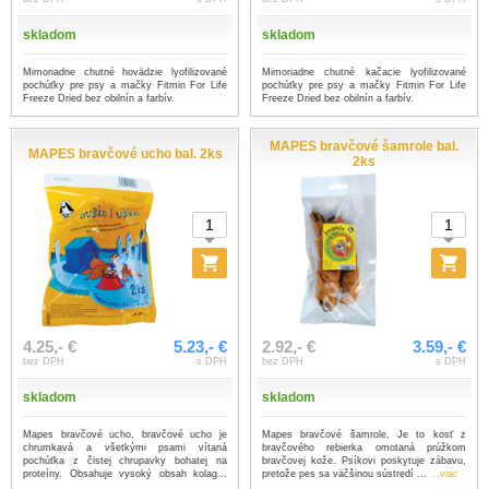
skladom
skladom
Mimoriadne chutné hovädzie lyofilizované
Mimoriadne chutné kačacie lyofilizované
pochúťky pre psy a mačky Fitmin For Life
pochúťky pre psy a mačky Fitmin For Life
Freeze Dried bez obilnín a farbív.
Freeze Dried bez obilnín a farbív.
MAPES bravčové šamrole bal.
MAPES bravčové ucho bal. 2ks
2ks
4.25,- €
5.23,- €
2.92,- €
3.59,- €
bez DPH
s DPH
bez DPH
s DPH
skladom
skladom
Mapes bravčové ucho, bravčové ucho je
Mapes bravčové šamrole, Je to kosť z
chrumkavá a všetkými psami vítaná
bravčového rebierka omotaná prúžkom
pochúťka z čistej chrupavky bohatej na
bravčovej kože. Psíkovi poskytuje zábavu,
proteíny. Obsahuje vysoký obsah kolag...
pretože pes sa väčšinou sústredí ...
...viac
...viac