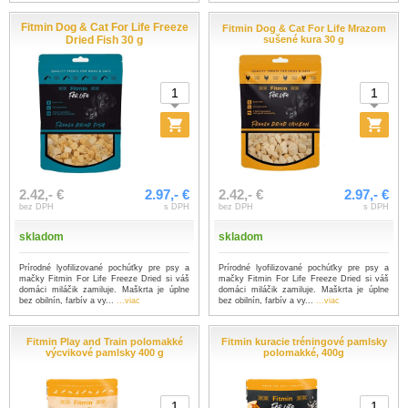
Fitmin Dog & Cat For Life Freeze
Fitmin Dog & Cat For Life Mrazom
Dried Fish 30 g
sušené kura 30 g
2.42,- €
2.97,- €
2.42,- €
2.97,- €
bez DPH
s DPH
bez DPH
s DPH
skladom
skladom
Prírodné lyofilizované pochúťky pre psy a
Prírodné lyofilizované pochúťky pre psy a
mačky Fitmin For Life Freeze Dried si váš
mačky Fitmin For Life Freeze Dried si váš
domáci miláčik zamiluje. Maškrta je úplne
domáci miláčik zamiluje. Maškrta je úplne
bez obilnín, farbív a vy...
...viac
bez obilnín, farbív a vy...
...viac
Fitmin Play and Train polomakké
Fitmin kuracie tréningové pamlsky
výcvikové pamlsky 400 g
polomakké, 400g