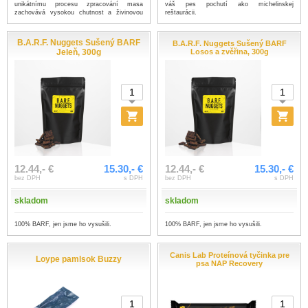
váš pes pochutí ako michelinskej
unikátnímu procesu zpracování masa
reštaurácii.
zachovává vysokou chutnost a živinovou
h...
...viac
B.A.R.F. Nuggets Sušený BARF
B.A.R.F. Nuggets Sušený BARF
Jeleň, 300g
Losos a zvěřina, 300g
12.44,- €
15.30,- €
12.44,- €
15.30,- €
bez DPH
s DPH
bez DPH
s DPH
skladom
skladom
100% BARF, jen jsme ho vysušili.
100% BARF, jen jsme ho vysušili.
Canis Lab Proteínová tyčinka pre
Loype pamlsok Buzzy
psa NAP Recovery