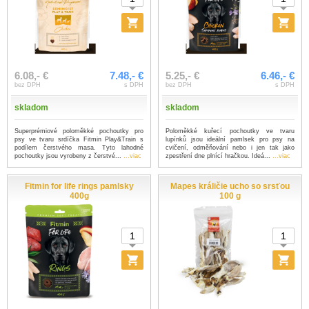
6.08,- €
7.48,- €
5.25,- €
6.46,- €
bez DPH
s DPH
bez DPH
s DPH
skladom
skladom
Superprémiové poloměkké pochoutky pro
Poloměkké kuřecí pochoutky ve tvaru
psy ve tvaru srdíčka Fitmin Play&Train s
lupínků jsou ideální pamlsek pro psy na
podílem čerstvého masa. Tyto lahodné
cvičení, odměňování nebo i jen tak jako
pochoutky jsou vyrobeny z čerstvé...
...viac
zpestření dne plnící hračkou. Ideá...
...viac
Fitmin for life rings pamlsky
Mapes králičie ucho so srsťou
400g
100 g