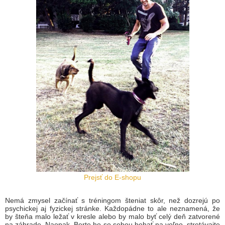
Prejsť do E-shopu
Nemá zmysel začínať s tréningom šteniat skôr, než dozrejú po
psychickej aj fyzickej stránke. Každopádne to ale neznamená, že
by šteňa malo ležať v kresle alebo by malo byť celý deň zatvorené
na záhrade. Naopak. Berte ho so sebou behať na voľno, stretávajte