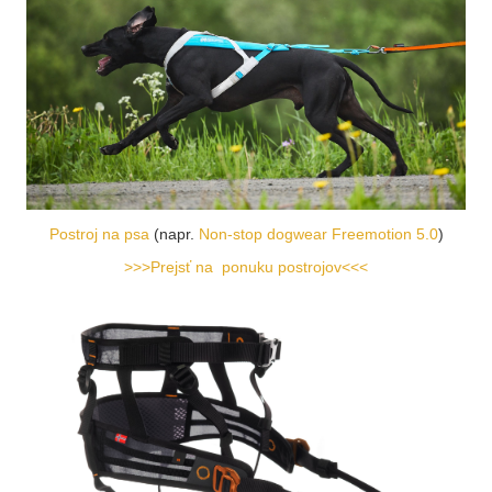
Postroj na psa
(napr.
Non-stop dogwear Freemotion 5.0
)
>>>Prejsť na ponuku postrojov<<<