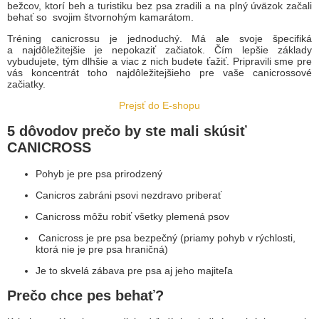
bežcov, ktorí beh a turistiku bez psa zradili a na plný úväzok začali
behať so svojim štvornohým kamarátom.
Tréning canicrossu je jednoduchý. Má ale svoje špecifiká
a najdôležitejšie je nepokaziť začiatok. Čím lepšie základy
vybudujete, tým dlhšie a viac z nich budete ťažiť. Pripravili sme pre
vás koncentrát toho najdôležitejšieho pre vaše canicrossové
začiatky.
Prejsť do E-shopu
5 dôvodov prečo by ste mali skúsiť
CANICROSS
Pohyb je pre psa prirodzený
Canicros zabráni psovi nezdravo priberať
Canicross môžu robiť všetky plemená psov
Canicross je pre psa bezpečný (priamy pohyb v rýchlosti,
ktorá nie je pre psa hraničná)
Je to skvelá zábava pre psa aj jeho majiteľa
Prečo chce pes behať?