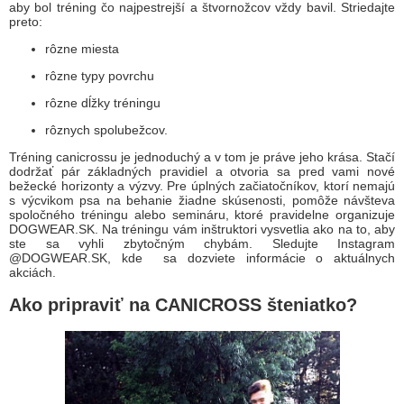
aby bol tréning čo najpestrejší a štvornožcov vždy bavil. Striedajte
preto:
rôzne miesta
rôzne typy povrchu
rôzne dĺžky tréningu
rôznych spolubežcov.
Tréning canicrossu je jednoduchý a v tom je práve jeho krása. Stačí
dodržať pár základných pravidiel a otvoria sa pred vami nové
bežecké horizonty a výzvy. Pre úplných začiatočníkov, ktorí nemajú
s výcvikom psa na behanie žiadne skúsenosti, pomôže návšteva
spoločného tréningu alebo semináru, ktoré pravidelne organizuje
DOGWEAR.SK. Na tréningu vám inštruktori vysvetlia ako na to, aby
ste sa vyhli zbytočným chybám. Sledujte Instagram
@DOGWEAR.SK, kde sa dozviete informácie o aktuálnych
akciách.
Ako pripraviť na CANICROSS šteniatko?