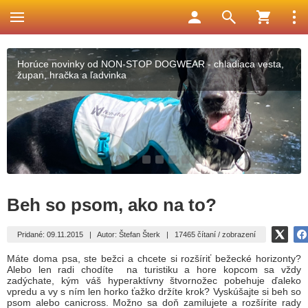
Horúce novinky od NON-STOP DOGWEAR - chladiaca vesta,
župan, hračka a ľadvinka
1
2
3
4
5
6
7
Beh so psom, ako na to?
Pridané: 09.11.2015
|
Autor: Štefan Šterk
|
17465 čítaní / zobrazení
Máte doma psa, ste bežci a chcete si rozšíriť bežecké horizonty?
Alebo len radi chodíte na turistiku a hore kopcom sa vždy
zadýchate, kým váš hyperaktívny štvornožec pobehuje ďaleko
vpredu a vy s ním len horko ťažko držíte krok? Vyskúšajte si beh so
psom alebo canicross. Možno sa doň zamilujete a rozšírite rady