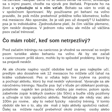
sa s inými psami, choďte na výcvik pre šteňatá. Pripravte ho na
život a
vybudujte si s ním vzťah
. Bohato sa vám to vráti aj
v spoločnom športovaní. My používame pri behaní na voľno
pravidlo, že psík môže prebehnúť približne toľko kilometrov, koľko
má mesiacov. Ako spoznáte, že je váš pes už dospelý? U každého
psa je to individuálne. Zjednodušene platí, že čím väčšie plemeno,
tým neskôr dospieva. V jednom roku veku ale môže už väčšina
psov začať trénovať.
Čo mám robiť, keď som netrpezlivý?
Pred začatím tréningu na canicross je vhodné sa venovať so svojim
psom turistike alebo behaniu na voľno. Ak by ste začali
s canicrossom príliš skoro, mohlo by to spôsobiť problémy, ktoré by
sa prejavili neskôr.
Ak ale chcete naplno využiť obdobie keď sa pes najlepšie učí,
predtým ako dosiahne vek 12 mesiacov ho môžete učiť ťahať na
krátke vzdialenosti. Pes si vďaka tejto hre zvykne na postroj
a pochopí aktivitu, ktorú by mal neskôr vykonávať. Vyvarujte sa ale
náročnému tréningu. Naučte psa byť v kľude pri obliekaní postroja,
potiahnite najskôr len prázdnu vôdzku pár metrov, potom spolu
zabehnite zopár krátkych úsekov (do 50m) a buďte vždy pozitívny
a užívajte si túto spoločnú aktivitu. Neťahajte ale nikdy viac ako
100m po rovine, aby to nebol fyzicky náročný tréning. V tomto
období ide len o to, aby ste mali z tejto aktivity spoločnú radosť.
Ďalej sa môžete naučiť prebehnúť okolo známej osoby alebo