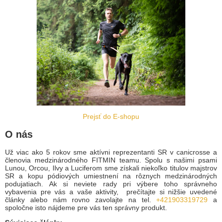
Prejsť do E-shopu
O nás
Už viac ako 5 rokov sme aktívni reprezentanti SR v canicrosse a
členovia medzinárodného FITMIN teamu. Spolu s našimi psami
Lunou, Orcou, Ilvy a Luciferom sme získali niekoľko titulov majstrov
SR a kopu pódiových umiestnení na rôznych medzinárodných
podujatiach. Ak si neviete rady pri výbere toho správneho
vybavenia pre vás a vaše aktivity, prečítajte si nižšie uvedené
články alebo nám rovno zavolajte na tel.
+421903319729
a
spoločne isto nájdeme pre vás ten správny produkt.