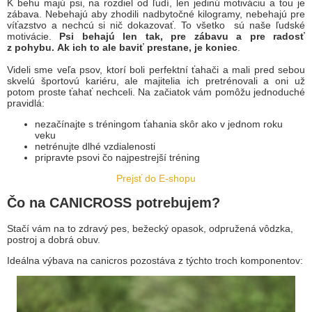
K behu majú psi, na rozdiel od ľudí, len jedinú motiváciu a tou je
zábava. Nebehajú aby zhodili nadbytočné kilogramy, nebehajú pre
víťazstvo a nechcú si nič dokazovať. To všetko sú naše ľudské
motivácie.
Psi behajú len tak, pre zábavu a pre radosť
z pohybu
.
Ak ich to ale baviť prestane, je koniec
.
Videli sme veľa psov, ktorí boli perfektní ťahači a mali pred sebou
skvelú športovú kariéru, ale majitelia ich pretrénovali a oni už
potom proste ťahať nechceli. Na začiatok vám pomôžu jednoduché
pravidlá:
nezačínajte s tréningom ťahania skôr ako v jednom roku
veku
netrénujte dlhé vzdialenosti
pripravte psovi čo najpestrejší tréning
Prejsť do E-shopu
Čo na CANICROSS potrebujem?
Stačí vám na to zdravý pes, bežecký opasok, odpružená vôdzka,
postroj a dobrá obuv.
Ideálna výbava na canicros pozostáva z týchto troch komponentov: