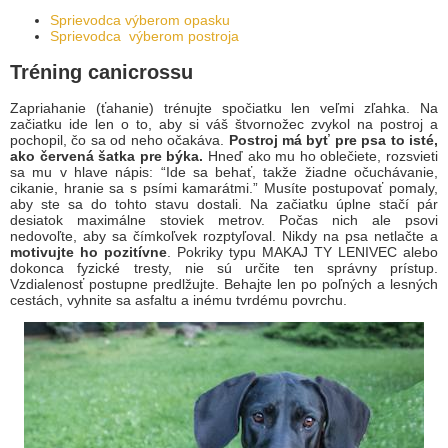
Sprievodca výberom opasku
Sprievodca výberom postroja
Tréning canicrossu
Zapriahanie (ťahanie) trénujte spočiatku len veľmi zľahka. Na
začiatku ide len o to, aby si váš štvornožec zvykol na postroj a
pochopil, čo sa od neho očakáva.
Postroj má byť pre psa to isté,
ako červená šatka pre býka.
Hneď ako mu ho oblečiete, rozsvieti
sa mu v hlave nápis: “Ide sa behať, takže žiadne očuchávanie,
cikanie, hranie sa s psími kamarátmi.” Musíte postupovať pomaly,
aby ste sa do tohto stavu dostali. Na začiatku úplne stačí pár
desiatok maximálne stoviek metrov. Počas nich ale psovi
nedovoľte, aby sa čímkoľvek rozptyľoval. Nikdy na psa netlačte a
motivujte ho pozitívne
. Pokriky typu MAKAJ TY LENIVEC alebo
dokonca fyzické tresty, nie sú určite ten správny prístup.
Vzdialenosť postupne predlžujte. Behajte len po poľných a lesných
cestách, vyhnite sa asfaltu a inému tvrdému povrchu.