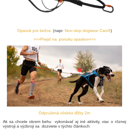
Opasok pre bežca
(napr.
Non-stop dogwear CaniX
)
>>>Prejsť na ponuku opaskov<<<
Odpružená vôdzka dĺžky 2m
Ak sa chcete okrem behu vykonávať aj iné aktivity, viac o rôznej
výstroji a výzbroji sa dozviete v týchto článkoch: