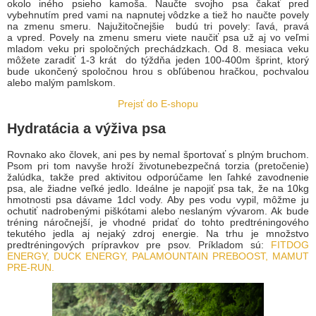
okolo iného psieho kamoša. Naučte svojho psa čakať pred
vybehnutím pred vami na napnutej vôdzke a tiež ho naučte povely
na zmenu smeru. Najužitočnejšie budú tri povely: ľavá, pravá
a vpred. Povely na zmenu smeru viete naučiť psa už aj vo veľmi
mladom veku pri spoločných prechádzkach. Od 8. mesiaca veku
môžete zaradiť 1-3 krát do týždňa jeden 100-400m šprint, ktorý
bude ukončený spoločnou hrou s obľúbenou hračkou, pochvalou
alebo malým pamlskom.
Prejsť do E-shopu
Hydratácia a výživa psa
Rovnako ako človek, ani pes by nemal športovať s plným bruchom.
Psom pri tom navyše hroží životunebezpečná torzia (pretočenie)
žalúdka, takže pred aktivitou odporúčame len ľahké zavodnenie
psa, ale žiadne veľké jedlo. Ideálne je napojiť psa tak, že na 10kg
hmotnosti psa dávame 1dcl vody. Aby pes vodu vypil, môžme ju
ochutiť nadrobenými piškótami alebo neslaným vývarom. Ak bude
tréning náročnejší, je vhodné pridať do tohto predtréningového
tekutého jedla aj nejaký zdroj energie. Na trhu je množstvo
predtréningových prípravkov pre psov. Príkladom sú:
FITDOG
ENERGY
, DUCK ENERGY, PALAMOUNTAIN PREBOOST, MAMUT
PRE-RUN.