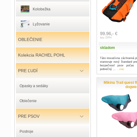
Kolobežka
Lyžovanie
99.96,- €
bez DPH
OBLEČENIE
skladom
Kolekcia RACHEL POHL
Táto inovatívna záchranná p
stanovuje nový štandard p
bezpečnosť psov počas v
jedinečný ...
...viac
PRE ĽUDÍ
Mikina Trail quest 
Opasky a sedáky
dogwe
Oblečenie
PRE PSOV
Postroje