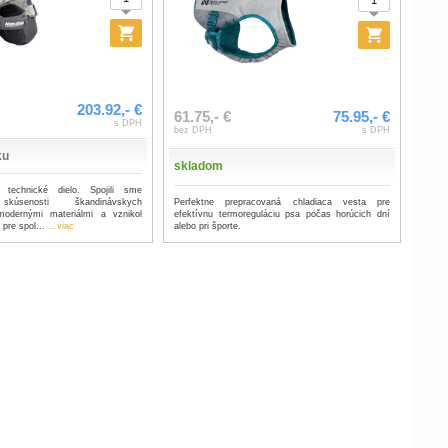
203.92,- €
61.75,- €
75.95,- €
s DPH
bez DPH
s DPH
ku
skladom
 technické dielo. Spojili sme
Perfektne prepracovaná chladiaca vesta pre
kúsenosti škandinávskych
efektívnu termoreguláciu psa počas horúcich dní
odernými materiálmi a vznikol
alebo pri športe.
pre spol...
...viac