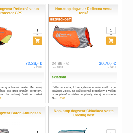
dogwear Reflexná vesta
Non-stop dogwear Reflexná vesta
rotector GPS
tenká
BEZPEČNOSŤ
72.26,- €
24.96,- €
30.70,- €
s DPH
bez DPH
s DPH
skladom
sne aj ochranná vesta. Má pevný
Reflexná vesta, ktorá výborne odráža svetlo a je
ánila psa pred drsným porastom.
ideálnou voľbou na každodenné precházky s vašim
ov, do vrchnej časti je možné
psím priateľom nielen do prírody, ale aj do rušného
ac
m...
...viac
Non- stop dogwear Chladiaca vesta
ogwear Batoh Amundsen
Cooling vest