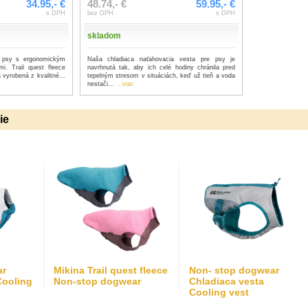
34.95,- €
48.74,- €
59.95,- €
s DPH
bez DPH
s DPH
skladom
e psy s ergonomickým
Naša chladiaca naťahovacia vesta pre psy je
mi. Trail quest fleece
navrhnutá tak, aby ich celé hodiny chránila pred
a vyrobená z kvalitné...
tepelným stresom v situáciách, keď už tieň a voda
nestači...
...viac
ie
ar
Mikina Trail quest fleece
Non- stop dogwear
Cooling
Non-stop dogwear
Chladiaca vesta
Cooling vest