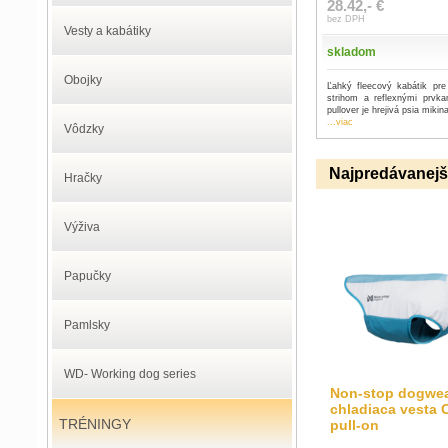
28.42,- €
bez DPH
Vesty a kabátiky
skladom
Obojky
Ľahký fleecový kabátik pr
strihom a reflexnými prvka
pullover je hrejivá psia mikin
...viac
Vôdzky
Najpredávanejš
Hračky
Výživa
Papučky
Pamlsky
WD- Working dog series
Non-stop dogwe
chladiaca vesta 
TRÉNINGY
pull-on