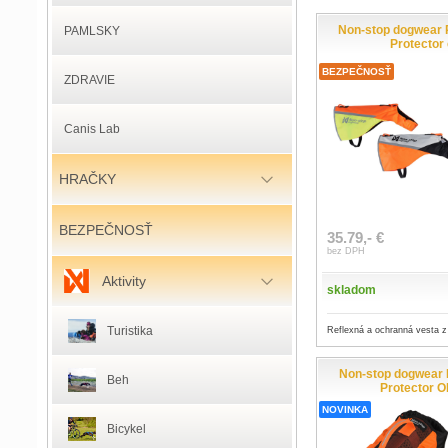
Non-stop dogwear 
PAMLSKY
Protector
BEZPEČNOSŤ
ZDRAVIE
Canis Lab
HRAČKY
BEZPEČNOSŤ
35.79,- €
bez DPH
Aktivity
skladom
Turistika
Reflexná a ochranná vesta z 
Non-stop dogwear 
Beh
Protector
NOVINKA
Bicykel