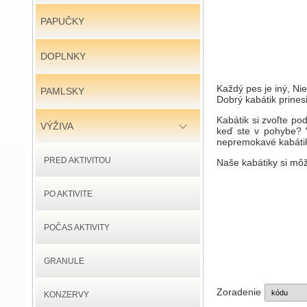
PAPUČKY
DOPLNKY
Každý pes je iný, Ni
PAMLSKY
Dobrý kabátik prine
Kabátik si zvoľte po
VÝŽIVA
keď ste v pohybe? V
nepremokavé kabátiky
PRED AKTIVITOU
Naše kabátiky si môže
PO AKTIVITE
POČAS AKTIVITY
GRANULE
Zoradenie
KONZERVY