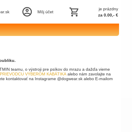
je prázdny
ar.sk
Môj účet
za 0.00,- €
epubliku.
TMIN teamu, o výstroji pre psíkov do mrazu a dažďa vieme
PRIEVODCU VÝBEROM KABÁTIKA
alebo nám zavolajte na
žete kontaktovať na Instagrame @dogwear.sk alebo E-mailom