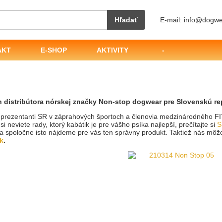
Hľadať
E-mail: info@dogwe
AKT
E-SHOP
AKTIVITY
-
ch distribútora nórskej značky Non-stop dogwear pre Slovenskú r
eprezentanti SR v záprahových športoch a členovia medzinárodného FI
si neviete rady, ktorý kabátik je pre vášho psíka najlepší, prečítajte si
S
a spoločne isto nájdeme pre vás ten správny produkt. Taktiež nás mô
k
.