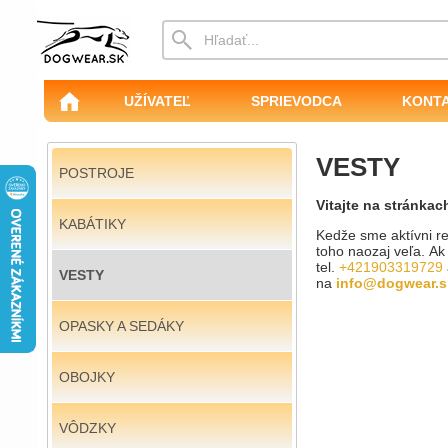
UŽÍVATEĽ
SPRIEVODCA
KONT
VESTY
POSTROJE
Vitajte na stránka
KABÁTIKY
Kedže sme aktívni r
toho naozaj veľa. Ak 
tel.
+421903319729
VESTY
na
info@dogwear.s
OPASKY A SEDÁKY
OBOJKY
VÔDZKY