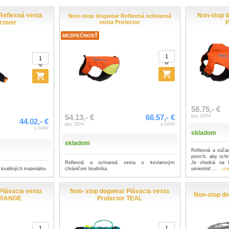
Reflexná vesta
Non-stop 
Non-stop dogwear Reflexná ochranná
 cover
vesta Protector
P
BEZPEČNOSŤ
58.75,- €
54.13,- €
66.57,- €
bez DPH
44.02,- €
bez DPH
s DPH
s DPH
skladom
skladom
Reflexná a súča
povrch, aby ochr
Reflexná a ochranná vesta s kevlarovým
Je vhodná na l
kvalitných materiálov.
chráničom hrudníka.
umiestniť ...
...vi
Plávacia vesta
Non- stop dogwear Plávacia vesta
Non-stop d
 ORANGE
Protector TEAL