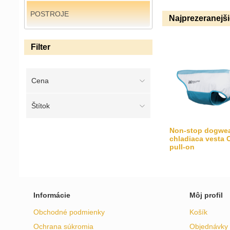
POSTROJE
Najprezeranejš
Filter
Cena
Štítok
Non-stop dogwe
chladiaca vesta 
pull-on
Informácie
Môj profil
Obchodné podmienky
Košík
Ochrana súkromia
Objednávky