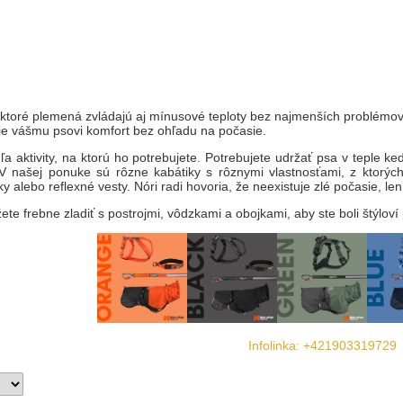
ektoré plemená zvládajú aj mínusové teploty bez najmenších problémov
sie vášmu psovi komfort bez ohľadu na počasie.
dľa aktivity, na ktorú ho potrebujete. Potrebujete udržať psa v teple
 našej ponuke sú rôzne kabátiky s rôznymi vlastnosťami, z ktorých 
 alebo reflexné vesty. Nóri radi hovoria, že neexistuje zlé počasie, le
te frebne zladiť s postrojmi, vôdzkami a obojkami, aby ste boli štýloví p
Infolinka: +421903319729