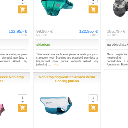
122.95,- €
99.96,- €
122.95,- €
165.79,- €
s DPH
bez DPH
s DPH
bez DPH
skladom
na objednáv
lávacia vesta pre psov
Táto inovatívna záchranná plávacia vesta pre psov
Naše najväčšie
re plavecké pomôcky a
stanovuje nový štandard pre plavecké pomôcky a
mnohoročné s
odných aktivít. Jej
bezpečnosť psov počas vodných aktivít. Jej
dobrodruhov s m
jedinečný ...
...viac
Amundsen. Batoh 
fleece Non-stop
Non-stop dogwear chladiaca vesta
ar
Cooling pull-on