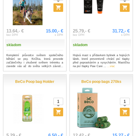
13.64,- €
15.00,- €
25.79,- €
31.72,- €
bez DPH
s DPH
bez DPH
s DPH
skladom
skladom
Kompletní průvodce světem společného
Hojivá mast s přídavkem bylinek a hojivých
běhání se psy. Knížka, která provede
látek, které preventivně chrání psí tlapky
začátečníky i zkušené světem tréninku a
před popraskáním a vysycháním. Mastička
zavede vás až do světa velkých závod...
na psí tlapky Paw Care ...
...viac
...viac
BeCo Poop bag Holder
BeCo poop bags 270ks
5.29,- €
6.50,- €
12.42,- €
15.27,- €