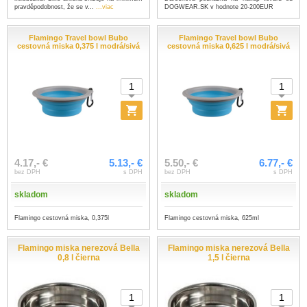
DOGWEAR.SK v hodnote 20-200EUR
pravděpodobnost, že se v...
...viac
Flamingo Travel bowl Bubo
Flamingo Travel bowl Bubo
cestovná miska 0,375 l modrá/sivá
cestovná miska 0,625 l modrá/sivá
4.17,- €
5.13,- €
5.50,- €
6.77,- €
bez DPH
s DPH
bez DPH
s DPH
skladom
skladom
Flamingo cestovná miska, 0,375l
Flamingo cestovná miska, 625ml
Flamingo miska nerezová Bella
Flamingo miska nerezová Bella
0,8 l čierna
1,5 l čierna