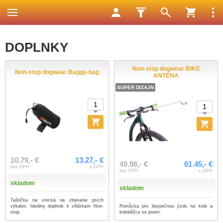
DOPLNKY
Non-stop dogwear BIKE
Non-stop dogwear Baggy-bag
ANTÉNA
SUPER DIZAJN
10.79,- €
13.27,- €
49.96,- €
61.45,- €
bez DPH
s DPH
bez DPH
s DPH
skladom
skladom
Taštička na vrecká na zbieranie psích
výkalov. Ideálny doplnok k vôdzkam Non-
Pomůcka pro bezpečnou jízdu na kole a
stop.
koloběžce se psem.