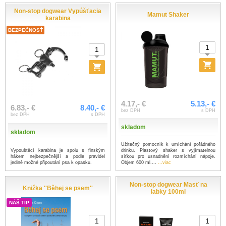
Non-stop dogwear Vypúšťacia
Mamut Shaker
karabina
BEZPEČNOSŤ
4.17,- €
5.13,- €
6.83,- €
8.40,- €
bez DPH
s DPH
bez DPH
s DPH
skladom
skladom
Užitečný pomocník k umíchání pořádného
Vypouštěcí karabina je spolu s finským
drinku. Plastový shaker s vyjímatelnou
hákem nejbezpečnější a podle pravidel
síťkou pro usnadnění rozmíchání nápoje.
jediné možné připoutání psa k opasku.
Objem 600 ml....
...viac
Non-stop dogwear Masť na
Knižka ''Běhej se psem''
labky 100ml
NÁŠ TIP