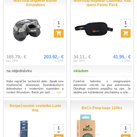
Non-stop dogwear Batoh
Non-stop dogwear Ľadvinka Trail
Amundsen
quest Fanny Pack
165.79,- €
203.92,- €
34.11,- €
41.95,- €
bez DPH
s DPH
bez DPH
s DPH
na objednávku
skladom
Naše najväčšie technické dielo. Spojili sme
Funkčná ľadvinka s integrovaným
mnohoročné skúsenosti škandinávskych
priestorom vreciek na psie exkrementy.
dobrodruhov s modernými materiálmi a
Obsahuje vnútornú prepážku na zips. Je
vznikol Amundsen. Batoh pre spol...
...viac
ideálna pre každodenné prechádzky a výle...
...viac
Bezpečnostné svetielko Lumi
BeCo Poop bags 120ks
dog