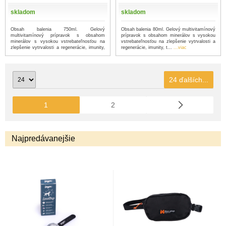
skladom
skladom
Obsah balenia 750ml. Gelový
Obsah balenia 80ml. Gelový multivitamínový
multivitamínový prípravok s obsahom
prípravok s obsahom minerálov s vysokou
minerálov s vysokou vstrebateľnosťou na
vstrebateľnosťou na zlepšenie vytrvalosti a
zlepšenie vytrvalosti a regenerácie, imunity,
regenerácie, imunity, t...
...viac
...
...viac
24 ďalších...
1
2
Najpredávanejšie