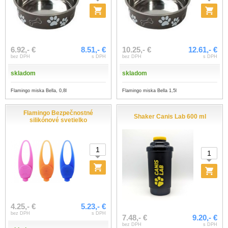
6.92,- €
8.51,- €
10.25,- €
12.61,- €
bez DPH
s DPH
bez DPH
s DPH
skladom
skladom
Flamingo miska Bella, 0,8l
Flamingo miska Bella 1,5l
Flamingo Bezpečnostné
Shaker Canis Lab 600 ml
silikónové svetielko
4.25,- €
5.23,- €
bez DPH
s DPH
7.48,- €
9.20,- €
bez DPH
s DPH