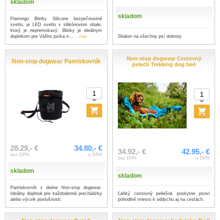
skladom
skladom
Flamingo Blinky Silicone bezpečnostné
svetlo, je LED svetlo v silikónovom obale,
ktorý je nepremokavý. Blinky je ideálnym
Shaker na všechny psí dobroty
doplnkom pre Vášho psíka n...
...viac
Non-stop dogwear Cestovný
Non-stop dogwear Pamlskovník
pelech Trekking dog bed
28.29,- €
34.80,- €
34.92,- €
42.95,- €
bez DPH
s DPH
bez DPH
s DPH
skladom
skladom
Pamlskovník z dielne Non-stop dogwear.
Ľahký cestovný peliešok poskytne psovi
Ideálny doplnok pre každodenné prechádzky
pohodlné miesto k oddychu aj na cestách.
alebo výcvik poslušnosti.