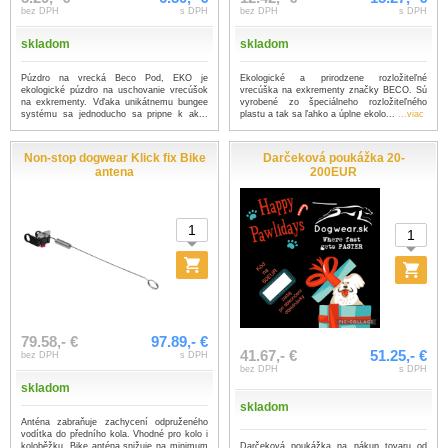
bez DPH
s DPH
bez DPH
s DPH
skladom
skladom
Púzdro na vrecká Beco Pod, EKO je
Ekologické a prirodzene rozložiteľné
ekologické púzdro na uschovanie vrecúšok
vrecúška na exkrementy značky BECO. Sú
na exkrementy. Vďaka unikátnemu bungee
vyrobené zo špeciálneho rozložiteľného
systému sa jednoducho sa pripne k ak...
plastu a tak sa ľahko a úplne ekolo...
...viac
...viac
Non-stop dogwear Klick fix Bike
Darčeková poukážka 20-
antena
200EUR
79.58,- €
97.89,- €
41.67,- €
51.25,- €
bez DPH
s DPH
bez DPH
s DPH
skladom
skladom
Anténa zabraňuje zachycení odpruženého
vodítka do předního kola. Vhodné pro kolo i
Darčeková poukážka na nákup tovaru od
koloběžku. Bike anténa snižuje na minimum