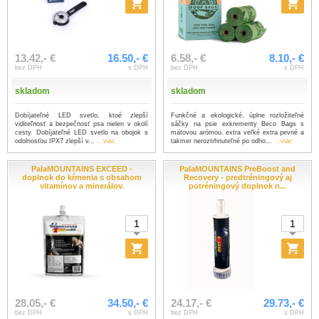
13.42,- €
16.50,- €
6.58,- €
8.10,- €
bez DPH
s DPH
bez DPH
s DPH
skladom
skladom
Dobíjateľné LED svetlo, ktoé zlepší
Funkčné a ekologické, úplne rozložiteľné
viditeľnosť a bezpečnosť psa nielen v okolí
sáčky na psie exkrementy Beco Bags s
cesty. Dobíjateľné LED svetlo na obojok s
mätovou arómou. extra veľké extra pevné a
odolnosťou IPX7 zlepší v...
...viac
takmer neroztrhnuteľné po odho...
...viac
PalaMOUNTAINS EXCEED -
PalaMOUNTAINS PreBoost and
doplnok do kŕmenia s obsahom
Recovery - predtréningový aj
vitamínov a minerálov.
potréningový doplnok n...
28.05,- €
34.50,- €
24.17,- €
29.73,- €
bez DPH
s DPH
bez DPH
s DPH