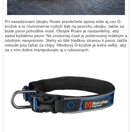
Pri nasadzovaní obojku Roam prevlečiete sponu ešte aj cez D-
krúžok a to rovnomerne rozloží tlak na povrchu obojku, takže sa
bude psovi pohodlne nosiť. Obojok Roam je nastaviteľný, aby
sadol každému psovi. Na vnútornej časti je polstrovaný mäkkým a
odolným neoprénom. Stehy sú šité hladkou stranou k psovi, takže
nebude psa ťahať za chlpy. Hliníkový D-krúžok je extra veľký, aby
sa s ním dobre manipulovalo aj v rukaviciach.