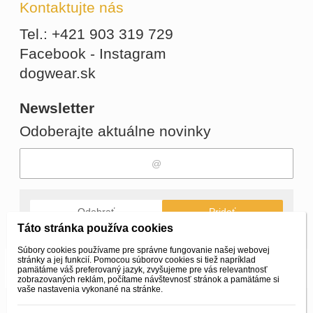
Kontaktujte nás
Tel.: +421 903 319 729
Facebook - Instagram
dogwear.sk
Newsletter
Odoberajte aktuálne novinky
Odobrať
Pridať
Táto stránka používa cookies
Súbory cookies používame pre správne fungovanie našej webovej
stránky a jej funkcií. Pomocou súborov cookies si tiež napríklad
© 2026 WEXBO |
www.wexbo.com
|
Prihlásiť
pamätáme váš preferovaný jazyk, zvyšujeme pre vás relevantnosť
zobrazovaných reklám, počítame návštevnosť stránok a pamätáme si
vaše nastavenia vykonané na stránke.