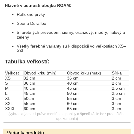
Hlavné vlastnosti obojku ROAM:
Reflexné prvky
Spona Duraflex
5 farebných prevedení: čierny, oranžový, modrý, fialový a
zelený
Všetky farebné varianty sú k dispozícii vo veľkostiach XS–
XXL
Tabuľka veľkostí:
Veľkosť
Obvod krku (min)
Obvod krku (max)
Šírka
XS
32 cm
36 cm
2 cm
S
36 cm
40 cm
2 cm
M
40 cm
45 cm
2,5 cm
L
45 cm
50 cm
2,5 cm
XL
50cm
55 cm
3 cm
XXL
55 cm
60 cm
3 cm
XXXL
60 cm
65 cm
3 cm
(vyhradzujeme si právo meniť tieto popisy a špecifikácie bez predošlého
upozornenia)
Varianty produktu