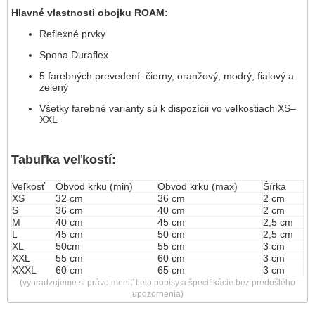
Hlavné vlastnosti obojku ROAM:
Reflexné prvky
Spona Duraflex
5 farebných prevedení: čierny, oranžový, modrý, fialový a
zelený
Všetky farebné varianty sú k dispozícii vo veľkostiach XS–
XXL
Tabuľka veľkostí:
Veľkosť
Obvod krku (min)
Obvod krku (max)
Šírka
XS
32 cm
36 cm
2 cm
S
36 cm
40 cm
2 cm
M
40 cm
45 cm
2,5 cm
L
45 cm
50 cm
2,5 cm
XL
50cm
55 cm
3 cm
XXL
55 cm
60 cm
3 cm
XXXL
60 cm
65 cm
3 cm
(vyhradzujeme si právo meniť tieto popisy a špecifikácie bez predošlého
upozornenia)