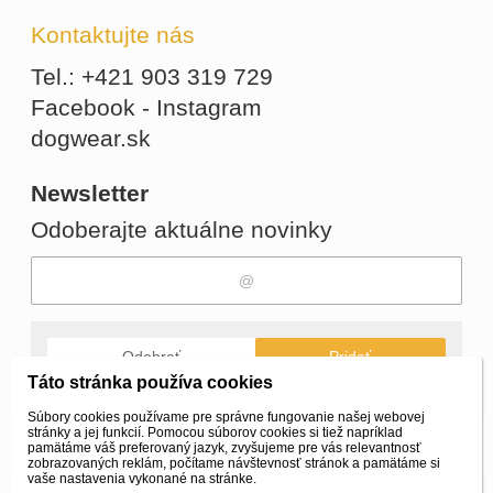
Kontaktujte nás
Tel.: +421 903 319 729
Facebook - Instagram
dogwear.sk
Newsletter
Odoberajte aktuálne novinky
Odobrať
Pridať
Táto stránka používa cookies
Súbory cookies používame pre správne fungovanie našej webovej
stránky a jej funkcií. Pomocou súborov cookies si tiež napríklad
© 2026 WEXBO |
www.wexbo.com
|
Prihlásiť
pamätáme váš preferovaný jazyk, zvyšujeme pre vás relevantnosť
zobrazovaných reklám, počítame návštevnosť stránok a pamätáme si
vaše nastavenia vykonané na stránke.