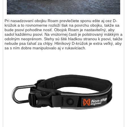
Pri nasadzovaní obojku Roam prevlečiete sponu ešte aj cez D-
krúžok a to rovnomerne rozloží tlak na povrchu obojku, takže sa
bude psovi pohodlne nosiť. Obojok Roam je nastaviteľný, aby
sadol každému psovi. Na vnútornej časti je polstrovaný mäkkým a
odolným neoprénom. Stehy sú šité hladkou stranou k psovi, takže
nebude psa ťahať za chlpy. Hliníkový D-krúžok je extra veľký, aby
sa s ním dobre manipulovalo aj v rukaviciach.