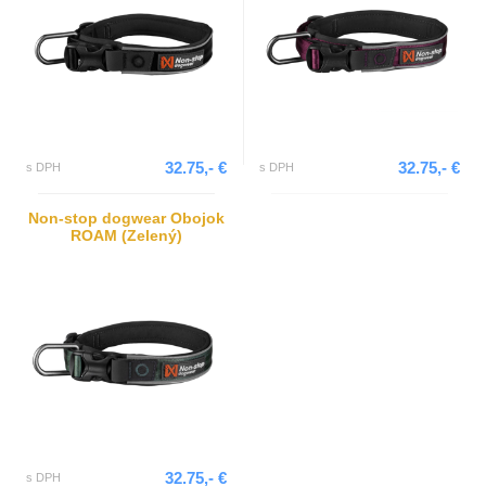
32.75,- €
32.75,- €
s DPH
s DPH
Non-stop dogwear Obojok
ROAM (Zelený)
32.75,- €
s DPH