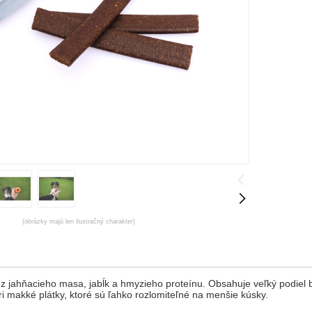
(obrázky majú len ilustračný charakter)
z jahňacieho masa, jabĺk a hmyzieho proteínu. Obsahuje veľký podiel bi
i makké plátky, ktoré sú ľahko rozlomiteľné na menšie kúsky.