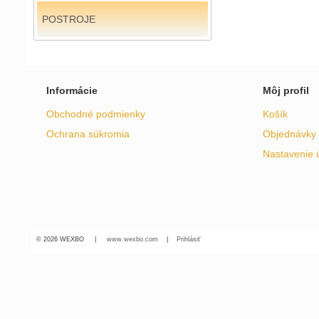
POSTROJE
Informácie
Môj profil
Obchodné podmienky
Košík
Ochrana súkromia
Objednávky
Nastavenie 
© 2026 WEXBO |
www.wexbo.com
|
Prihlásiť