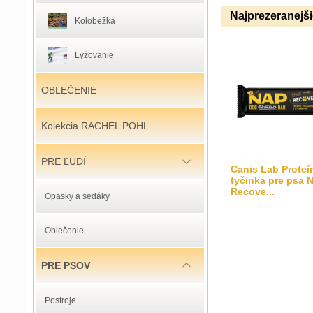
Najprezeranejš
Kolobežka
Lyžovanie
OBLEČENIE
Kolekcia RACHEL POHL
PRE ĽUDÍ
Canis Lab Proteí
tyčinka pre psa 
Recove...
Opasky a sedáky
Oblečenie
PRE PSOV
Postroje