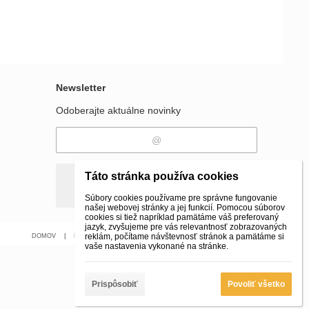
Newsletter
Odoberajte aktuálne novinky
Táto stránka používa cookies
Odobrať
Pridať
Súbory cookies používame pre správne fungovanie
našej webovej stránky a jej funkcií. Pomocou súborov
cookies si tiež napríklad pamätáme váš preferovaný
jazyk, zvyšujeme pre vás relevantnosť zobrazovaných
reklám, počítame návštevnosť stránok a pamätáme si
DOMOV
|
Kontakt
|
E-SHOP
|
vaše nastavenia vykonané na stránke.
Prispôsobiť
Povoliť všetko