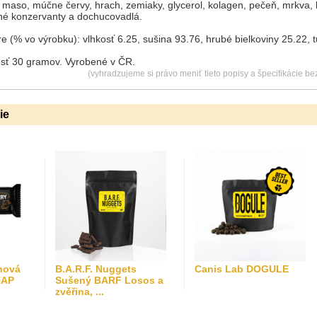
e maso, múčne červy, hrach, zemiaky, glycerol, kolagen, pečeň, mrkva
né konzervanty a dochucovadlá.
 (% vo výrobku): vlhkosť 6.25, sušina 93.76, hrubé bielkoviny 25.22, t
sť 30 gramov. Vyrobené v ČR.
(vyhradzujeme si právo meniť tieto popisy a špecifikácie b
ie
nová
B.A.R.F. Nuggets
Canis Lab DOGULE
NAP
Sušený BARF Losos a
zvěřina, ...