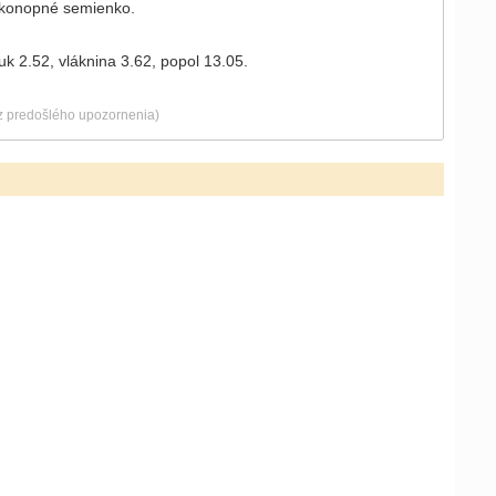
, konopné semienko.
uk 2.52, vláknina 3.62, popol 13.05.
ez predošlého upozornenia)