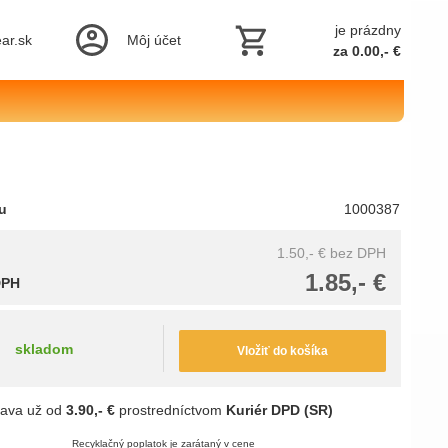
je prázdny
ar.sk
Môj účet
za 0.00,- €
tu
1000387
1.50,- €
bez DPH
1.85,- €
DPH
skladom
Vložiť do košíka
ava už od
3.90,- €
prostredníctvom
Kuriér DPD (SR)
Recyklačný poplatok je zarátaný v cene