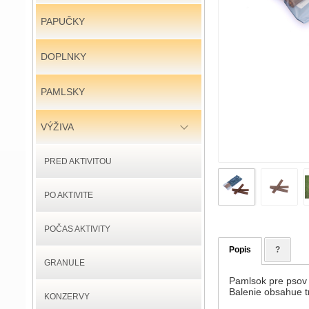
PAPUČKY
DOPLNKY
PAMLSKY
VÝŽIVA
PRED AKTIVITOU
PO AKTIVITE
POČAS AKTIVITY
Popis
?
GRANULE
Pamlsok pre psov 
Balenie obsahue tr
KONZERVY