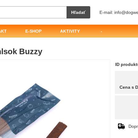
Hľadať
E-mail: info@dogwe
AKT
E-SHOP
AKTIVITY
-
lsok Buzzy
ID produk
Cena s 
Dopr