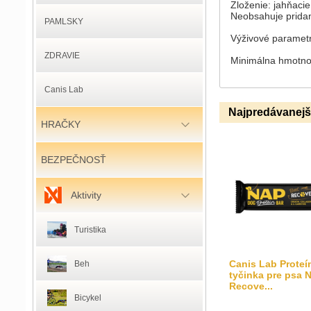
Zloženie: jahňaci
Neobsahuje prida
PAMLSKY
Výživové parametre
ZDRAVIE
Minimálna hmotno
Canis Lab
Najpredávanejš
HRAČKY
BEZPEČNOSŤ
Aktivity
Turistika
Canis Lab Proteí
Beh
tyčinka pre psa 
Recove...
Bicykel