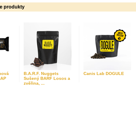
ie produkty
nová
B.A.R.F. Nuggets
Canis Lab DOGULE
NAP
Sušený BARF Losos a
zvěřina, ...