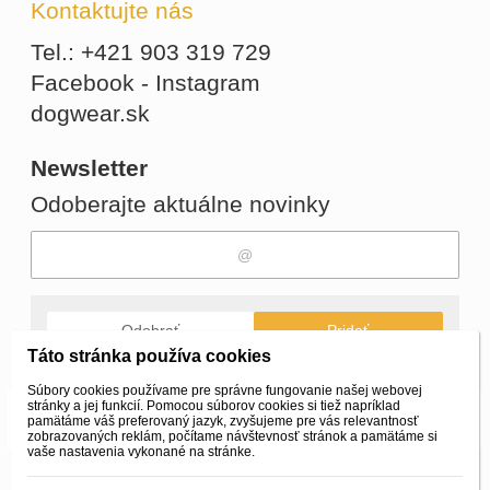
Kontaktujte nás
Tel.: +421 903 319 729
Facebook - Instagram
dogwear.sk
Newsletter
Odoberajte aktuálne novinky
Odobrať
Pridať
Táto stránka používa cookies
Súbory cookies používame pre správne fungovanie našej webovej
stránky a jej funkcií. Pomocou súborov cookies si tiež napríklad
© 2026 WEXBO |
www.wexbo.com
|
Prihlásiť
pamätáme váš preferovaný jazyk, zvyšujeme pre vás relevantnosť
zobrazovaných reklám, počítame návštevnosť stránok a pamätáme si
vaše nastavenia vykonané na stránke.