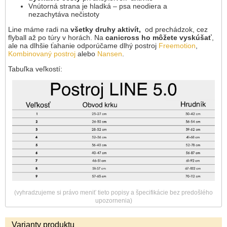
Vnútorná strana je hladká – psa neodiera a
nezachytáva nečistoty
Line máme radi na
všetky druhy aktivít,
od prechádzok, cez
flyball až po túry v horách. Na
canicross ho môžete vyskúšať
,
ale na dlhšie ťahanie odporúčame dlhý postroj
Freemotion
,
Kombinovaný postroj
alebo
Nansen
.
Tabuľka veľkostí:
(vyhradzujeme si právo meniť tieto popisy a špecifikácie bez predošlého
upozornenia)
Varianty produktu