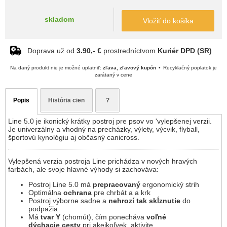
skladom
Vložiť do košíka
Doprava už od
3.90,- €
prostredníctvom
Kuriér DPD (SR)
Na daný produkt nie je možné uplatniť:
zľava, zľavový kupón
Recyklačný poplatok je
zarátaný v cene
Popis
História cien
?
Line 5.0 je ikonický krátky postroj pre psov vo 'vylepšenej verzii.
Je univerzálny a vhodný na precházky, výlety, výcvik, flyball,
športovú kynológiu aj občasný canicross.
Vylepšená verzia postroja Line prichádza v nových hravých
farbách, ale svoje hlavné výhody si zachováva:
Postroj Line 5.0 má
prepracovaný
ergonomický strih
Optimálna
ochrana
pre chrbát a a krk
Postroj výborne sadne a
nehrozí tak skĺznutie
do
podpažia
Má
tvar Y
(chomút), čím ponecháva
voľné
dýchacie cesty
pri akejkoľvek aktivite