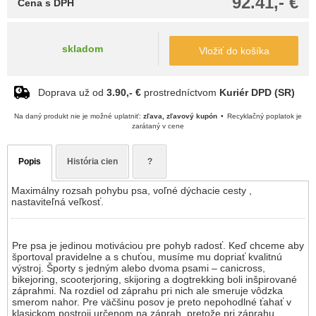
92.41,- €
Cena s DPH
skladom
Vložiť do košíka
Doprava už od
3.90,- €
prostredníctvom
Kuriér DPD (SR)
Na daný produkt nie je možné uplatniť:
zľava, zľavový kupón
Recyklačný poplatok je
zarátaný v cene
Popis
História cien
?
Maximálny rozsah pohybu psa, voľné dýchacie cesty ,
nastaviteľná veľkosť.
Pre psa je jedinou motiváciou pre pohyb radosť. Keď chceme aby
športoval pravidelne a s chuťou, musíme mu dopriať kvalitnú
výstroj. Športy s jedným alebo dvoma psami – canicross,
bikejoring, scooterjoring, skijoring a dogtrekking boli inšpirované
záprahmi. Na rozdiel od záprahu pri nich ale smeruje vôdzka
smerom nahor. Pre väčšinu posov je preto nepohodlné ťahať v
klasickom postroji určenom na záprah, pretože pri záprahu