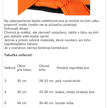
Na zabezpečenie lepšej viditeľnosti psa je možné na toto uško
pripevniť svetlo (svetlo nie je súčasťou postroja)
Dokonalý dizajn.
Chomút je mäkký, ale zároveň vystužený, takže v ťahu sa doň
pes dokáže ešte lepšie oprieť.
Jemné a pritom odolné materiály, ktoré neoderú ani toho
najcitlivejšieho ťahača.
Je v oranžovo-čiernej farebnej kombinácii.
Tabuľka veľkostí:
Otvor
Obvod
Veľkosť
Vhodný napríklad pre
pre hlavu
krku
3
35 cm
28-33 cm
jack russel teriér
4
40 cm
33-36 cm
kelpia, český strakatý pes
5
44 cm
36-40 cm
border kólia