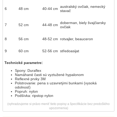
australský ovčiak, nemecký
6
48 cm
40-44 cm
stavač
doberman, biely švajčiarsky
7
52 cm
44-48 cm
ovčiak
8
56 cm
48-52 cm
rotvajler, beauceron
9
60 cm
52-56 cm
středoasijat
Technické parametre:
Spony: Duraflex
Namáhané časti sú vyztužené hypalonom
Reflexné prvky 3M
Polstrovanie: pena s uzavretými bunkami (vysoká
odolnosť)
Popruh: nylon
Podšívka: ripstop nylon
(vyhradzujeme si právo meniť tieto popisy a špecifikácie bez predošlého
upozornenia)