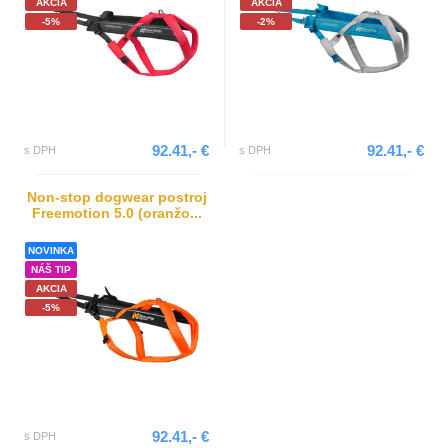
AKCIA
AKCIA
-5%
-2%
92.41,- €
92.41,- €
s DPH
s DPH
Non-stop dogwear postroj
Freemotion 5.0 (oranžo...
NOVINKA
NÁŠ TIP
AKCIA
-5%
92.41,- €
s DPH