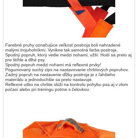
Farebné pruhy označujúce veľkosť postroja boli nahradené
malými trojuholníkmi. Vynikne tak samotná farba postroja.
Spodný popruh, ktorý vedie medzi nohami, užší. Hodí sa preto aj
pre štíhle a dlhé psy.
Spodný popruh medzi nohami má reflexné prvky!
Pogumovaný suchý zips na nastavovanie chrbtových popruhov.
Zadný popruh na nastavenie dĺžky postroja je z ľahšieho
materiálu a jednoduchšie sa preto nastavuje.
Reflexné uško na chrbte slúži na kontrolu pohybu psa aj v zlom
počasí alebo pri tréningu potme s čelovkou.