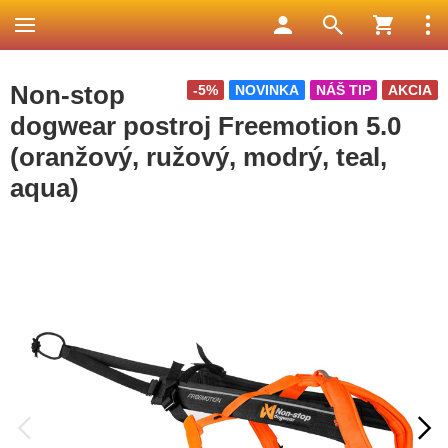
Non-stop
-5%
NOVINKA
NÁŠ TIP
AKCIA
dogwear postroj Freemotion 5.0
(oranžový, ružový, modrý, teal,
aqua)