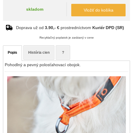
skladom
Vložiť do košíka
Doprava už od
3.90,- €
prostredníctvom
Kuriér DPD (SR)
Recyklačný poplatok je zarátaný v cene
Popis
História cien
?
Pohodlný a pevný polosťahovací obojok.