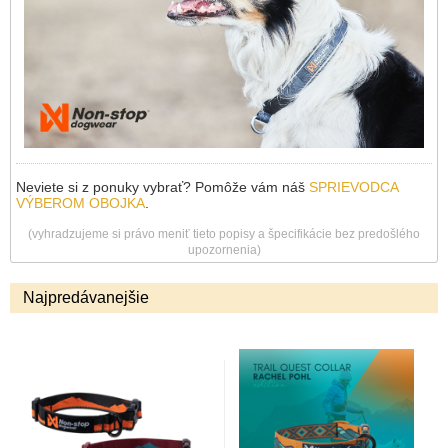
Neviete si z ponuky vybrať? Pomôže vám náš
SPRIEVODCA
VÝBEROM OBOJKA
.
(vyhradzujeme si právo meniť tieto popisy a špecifikácie bez predošlého
upozornenia)
Najpredávanejšie