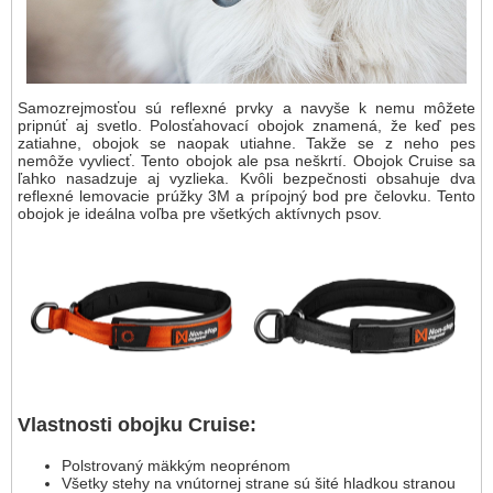
Samozrejmosťou sú reflexné prvky a navyše k nemu môžete
pripnúť aj svetlo. Polosťahovací obojok znamená, že keď pes
zatiahne, obojok se naopak utiahne. Takže se z neho pes
nemôže vyvliecť. Tento obojok ale psa neškrtí. Obojok Cruise sa
ľahko nasadzuje aj vyzlieka. Kvôli bezpečnosti obsahuje dva
reflexné lemovacie prúžky 3M a prípojný bod pre čelovku. Tento
obojok je ideálna voľba pre všetkých aktívnych psov.
Vlastnosti obojku Cruise:
Polstrovaný mäkkým neoprénom
Všetky stehy na vnútornej strane sú šité hladkou stranou