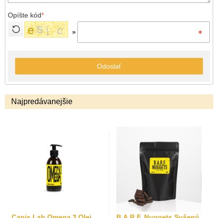
Opíšte kód
*
»
Odoslať
Najpredávanejšie
Canis Lab Omega 3 Olej
B.A.R.F. Nuggets Sušený