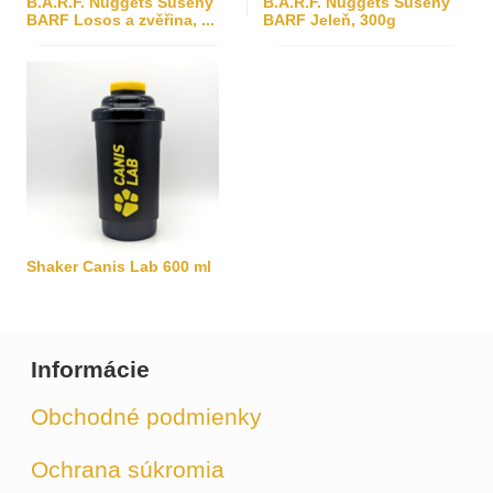
B.A.R.F. Nuggets Sušený
B.A.R.F. Nuggets Sušený
BARF Losos a zvěřina, ...
BARF Jeleň, 300g
Shaker Canis Lab 600 ml
Informácie
Obchodné podmienky
Ochrana súkromia