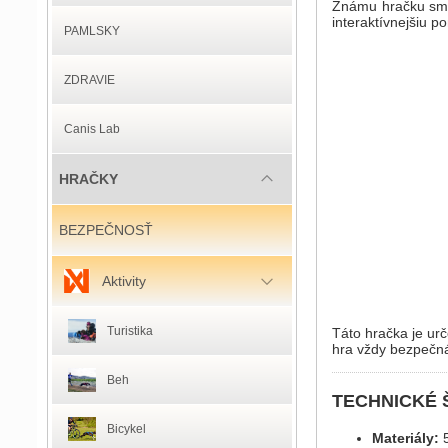
Známu hračku sme 
interaktívnejšiu 
PAMLSKY
ZDRAVIE
Canis Lab
HRAČKY
BEZPEČNOSŤ
Aktivity
Turistika
Táto hračka je urč
hra vždy bezpečn
Beh
TECHNICKÉ 
Bicykel
Materiály:
5