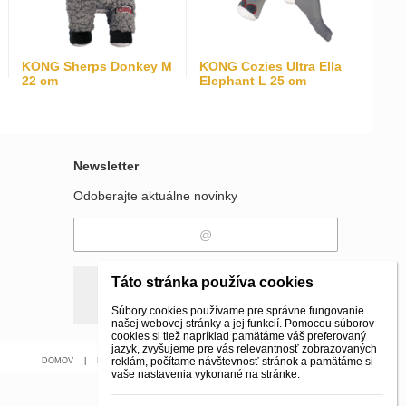
KONG Sherps Donkey M
KONG Cozies Ultra Ella
22 cm
Elephant L 25 cm
Newsletter
Odoberajte aktuálne novinky
Táto stránka používa cookies
Odobrať
Pridať
Súbory cookies používame pre správne fungovanie
našej webovej stránky a jej funkcií. Pomocou súborov
cookies si tiež napríklad pamätáme váš preferovaný
jazyk, zvyšujeme pre vás relevantnosť zobrazovaných
reklám, počítame návštevnosť stránok a pamätáme si
DOMOV
|
Kontakt
|
E-SHOP
|
vaše nastavenia vykonané na stránke.