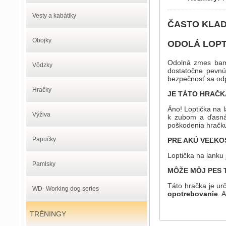
Vesty a kabátiky
ČASTO KLA
Obojky
ODOLÁ LOPT
Odolná zmes bamb
Vôdzky
dostatočne pevnú
bezpečnosť sa odp
Hračky
JE TÁTO HRAČK
Áno! Loptička na 
Výživa
k zubom a ďasnám
poškodenia hračku
Papučky
PRE AKÚ VEĽKO
Loptička na lanku 
Pamlsky
MÔŽE MÔJ PES 
Táto hračka je ur
WD- Working dog series
opotrebovanie
. 
TRÉNINGY