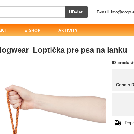
Hľadať
E-mail: info@dogwe
AKT
E-SHOP
AKTIVITY
-
dogwear Loptička pre psa na lanku
ID produk
Cena s 
Dopr