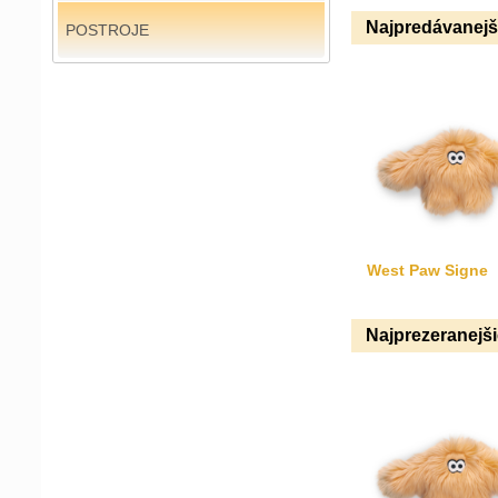
Najpredávanejš
POSTROJE
West Paw Signe
Najprezeranejš