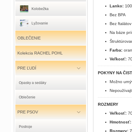
Lanko:
100 
Kolobežka
Bez BPA
Bez ftalátov
Lyžovanie
Na báze prí
OBLEČENIE
Štruktúrova
Farba:
oran
Kolekcia RACHEL POHL
Veľkosť:
70
PRE ĽUDÍ
POKYNY NA ČIST
Možno umýva
Opasky a sedáky
Nepoužívajte
Oblečenie
ROZMERY
PRE PSOV
Veľkosť:
70
Hmotnosť:
Postroje
Rozmery:
7