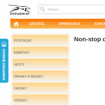
UŽÍVATEĽ
SPRIEVODCA
KONT
Non-stop 
POSTROJE
KABÁTIKY
VESTY
OPASKY A SEDÁKY
OBOJKY
VÔDZKY