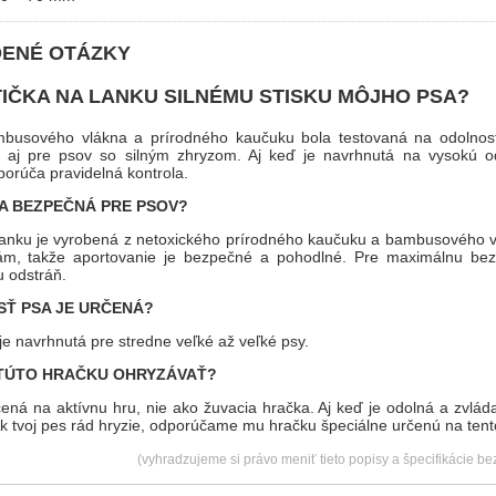
DENÉ OTÁZKY
IČKA NA LANKU SILNÉMU STISKU MÔJHO PSA?
usového vlákna a prírodného kaučuku bola testovaná na odolnosť v
 aj pre psov so silným zhryzom. Aj keď je navrhnutá na vysokú od
orúča pravidelná kontrola.
A BEZPEČNÁ PRE PSOV?
lanku je vyrobená z netoxického prírodného kaučuku a bambusového vl
, takže aportovanie je bezpečné a pohodlné. Pre maximálnu bez
 odstráň.
SŤ PSA JE URČENÁ?
je navrhnutá pre stredne veľké až veľké psy.
TÚTO HRAČKU OHRYZÁVAŤ?
čená na aktívnu hru, nie ako žuvacia hračka. Aj keď je odolná a zvlá
Ak tvoj pes rád hryzie, odporúčame mu hračku špeciálne určenú na tent
(vyhradzujeme si právo meniť tieto popisy a špecifikácie b