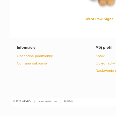
West Paw Signe
Informácie
Môj profil
Obchodné podmienky
Košík
Ochrana súkromia
Objednávky
Nastavenie 
© 2026 WEXBO |
www.wexbo.com
|
Prihlásiť