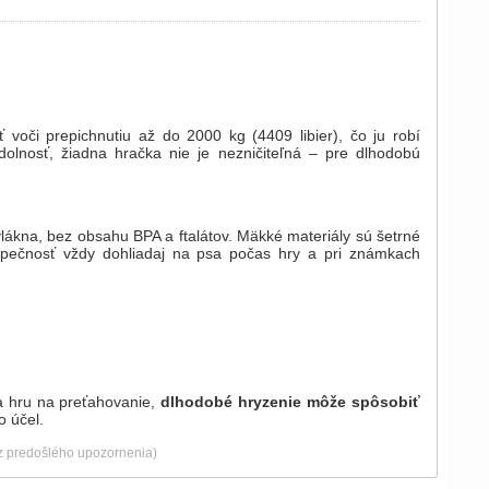
oči prepichnutiu až do 2000 kg (4409 libier), čo ju robí
olnosť, žiadna hračka nie je nezničiteľná – pre dlhodobú
ákna, bez obsahu BPA a ftalátov. Mäkké materiály sú šetrné
pečnosť vždy dohliadaj na psa počas hry a pri známkach
da hru na preťahovanie,
dlhodobé hryzenie môže spôsobiť
o účel.
ez predošlého upozornenia)