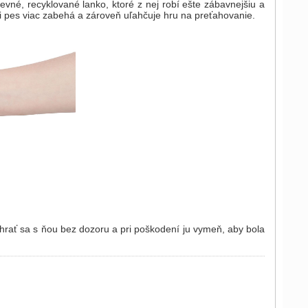
vné, recyklované lanko, ktoré z nej robí ešte zábavnejšiu a
si pes viac zabehá a zároveň uľahčuje hru na preťahovanie.
a hrať sa s ňou bez dozoru a pri poškodení ju vymeň, aby bola