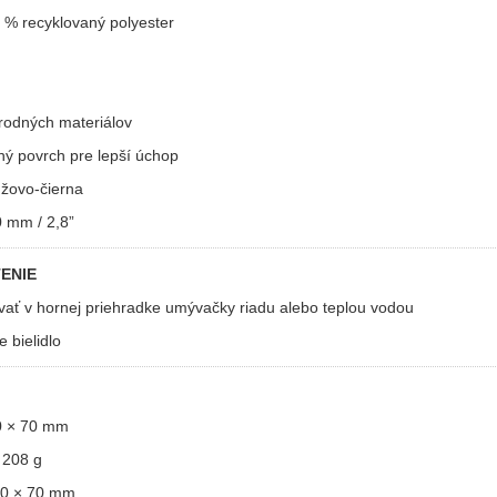
% recyklovaný polyester
rodných materiálov
ný povrch pre lepší úchop
žovo-čierna
 mm / 2,8”
ENIE
ť v hornej priehradke umývačky riadu alebo teplou vodou
 bielidlo
 × 70 mm
208 g
0 × 70 mm