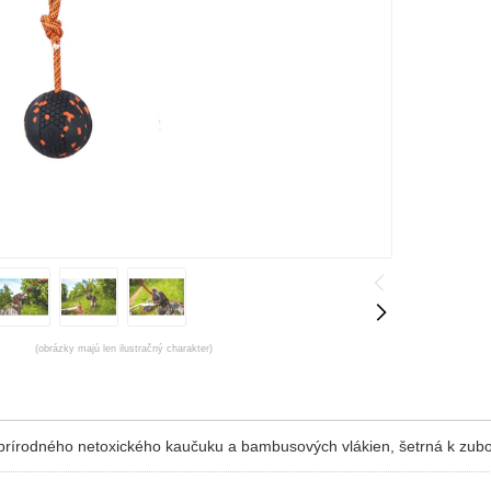
(obrázky majú len ilustračný charakter)
 prírodného netoxického kaučuku a bambusových vlákien, šetrná k zu