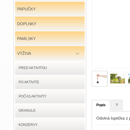
PAPUČKY
DOPLNKY
PAMLSKY
VÝŽIVA
PRED AKTIVITOU
PO AKTIVITE
POČAS AKTIVITY
Popis
?
GRANULE
Odolná loptička z
KONZERVY