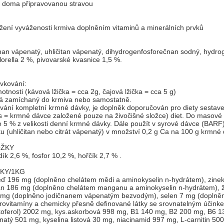
i doma připravovanou stravou
ení vyváženosti krmiva doplněním vitaminů a minerálních prvků
an vápenatý, uhličitan vápenatý, dihydrogenfosforečnan sodný, hydr
hlorella 2 %, pivovarské kvasnice 1,5 %.
vkování:
motnosti (kávová lžička = cca 2g, čajová lžička = cca 5 g)
á zamíchaný do krmiva nebo samostatně.
ání kompletní krmné dávky, je doplněk doporučován pro diety sesta
= krmné dávce založené pouze na živočišné složce) diet. Do masové 
o 5 % z velikosti denní krmné dávky. Dále použít v syrové dávce (BARF
 (uhličitan nebo citrát vápenatý) v množství 0,2 g Ca na 100 g krmné 
OŽKY
ík 2,6 %, fosfor 10,2 %, hořčík 2,7 % .
KY/1KG
ď 196 mg (doplněno chelátem mědi a aminokyselin n-hydrátem), zinek
n 186 mg (doplněno chelátem manganu a aminokyselin n-hydrátem), že
5 mg (doplněno jodičnanem vápenatým bezvodým), selen 7 mg (dopln
provitamíny a chemicky přesně definované látky se srovnatelným účinke
koferol) 2002 mg, kys.askorbová 998 mg, B1 140 mg, B2 200 mg, B6 13
atý 501 mg, kyselina listová 30 mg, niacinamid 997 mg, L-carnitin 50