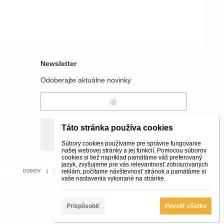
Newsletter
Odoberajte aktuálne novinky
Táto stránka používa cookies
Odobrať
Pridať
Súbory cookies používame pre správne fungovanie
našej webovej stránky a jej funkcií. Pomocou súborov
cookies si tiež napríklad pamätáme váš preferovaný
jazyk, zvyšujeme pre vás relevantnosť zobrazovaných
reklám, počítame návštevnosť stránok a pamätáme si
DOMOV
|
Kontakt
|
E-SHOP
|
vaše nastavenia vykonané na stránke.
Prispôsobiť
Povoliť všetko