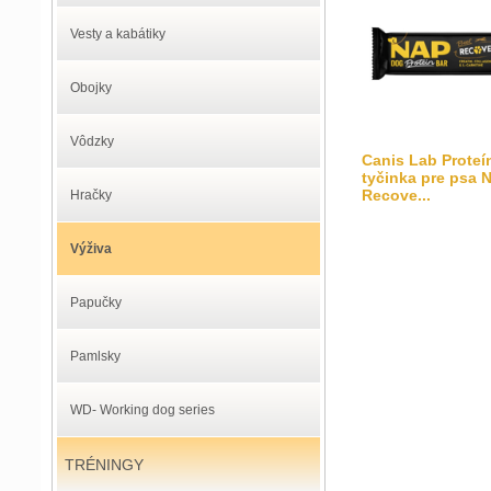
Vesty a kabátiky
Obojky
Vôdzky
Canis Lab Proteí
tyčinka pre psa 
Recove...
Hračky
Výživa
Papučky
Pamlsky
WD- Working dog series
TRÉNINGY