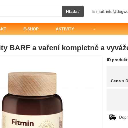
Hľadať
E-mail: info@dogwe
AKT
E-SHOP
AKTIVITY
-
ity BARF a vaření kompletně a vyváž
ID produk
Cena s 
Dopr