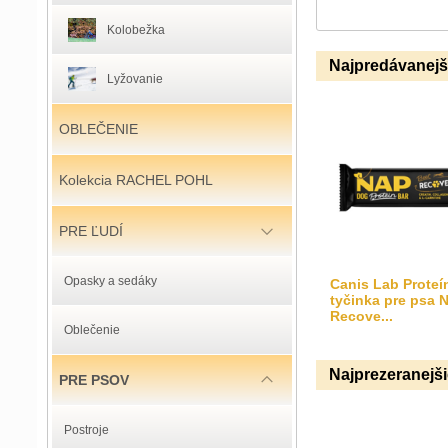
Kolobežka
Najpredávanejš
Lyžovanie
OBLEČENIE
Kolekcia RACHEL POHL
PRE ĽUDÍ
Opasky a sedáky
Canis Lab Proteí
tyčinka pre psa 
Recove...
Oblečenie
Najprezeranejš
PRE PSOV
Postroje