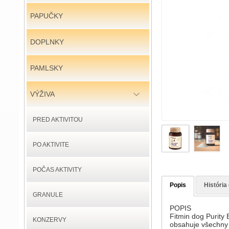
PAPUČKY
DOPLNKY
PAMLSKY
VÝŽIVA
PRED AKTIVITOU
PO AKTIVITE
POČAS AKTIVITY
Popis
História
GRANULE
POPIS
Fitmin dog Purity
KONZERVY
obsahuje všechny d