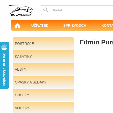
UŽÍVATEĽ
SPRIEVODCA
KONT
Fitmin Pur
POSTROJE
KABÁTIKY
VESTY
OPASKY A SEDÁKY
OBOJKY
VÔDZKY