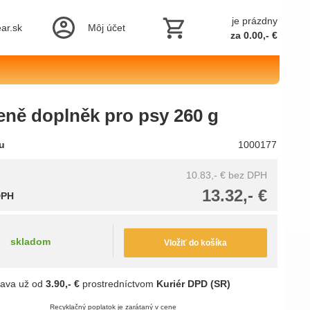
je prázdny
ar.sk
Môj účet
za 0.00,- €
eně doplněk pro psy 260 g
tu
1000177
10.83,- €
bez DPH
13.32,- €
DPH
skladom
Vložiť do košíka
ava už od
3.90,- €
prostredníctvom
Kuriér DPD (SR)
Recyklačný poplatok je zarátaný v cene