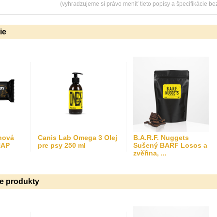
(vyhradzujeme si právo meniť tieto popisy a špecifikácie b
ie
nová
Canis Lab Omega 3 Olej
B.A.R.F. Nuggets
NAP
pre psy 250 ml
Sušený BARF Losos a
zvěřina, ...
ie produkty