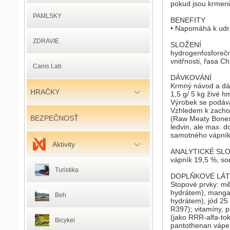
pokud jsou krmen
PAMLSKY
BENEFITY
• Napomáhá k udrž
ZDRAVIE
SLOŽENÍ
hydrogenfosforečn
vnitřnosti, řasa C
Canis Lab
DÁVKOVÁNÍ
Krmný návod a dá
HRAČKY
1,5 g/ 5 kg živé h
Výrobek se podáv
Vzhledem k zachov
BEZPEČNOSŤ
(Raw Meaty Bones 
ledvin, ale max. d
samotného vápníku
Aktivity
ANALYTICKÉ SL
vápník 19,5 %, sod
Turistika
DOPLŇKOVÉ LÁT
Stopové prvky: mě
hydrátem), manga
Beh
hydrátem), jód 2
R397); vitamíny, 
(jako RRR-alfa-to
Bicykel
pantothenan vápen