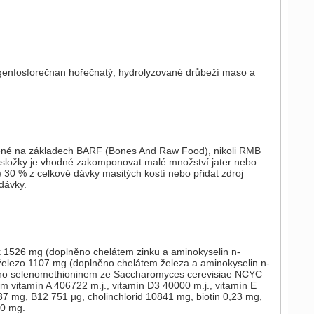
ogenfosforečnan hořečnatý, hydrolyzované drůbeží maso a
vené na základech BARF (Bones And Raw Food), nikoli RMB
složky je vhodné zakomponovat malé množství jater nebo
) 30 % z celkové dávky masitých kostí nebo přidat zdroj
dávky.
 1526 mg (doplněno chelátem zinku a aminokyselin n-
lezo 1107 mg (doplněno chelátem železa a aminokyselin n-
ěno selenomethioninem ze Saccharomyces cerevisiae NCYC
m vitamín A 406722 m.j., vitamín D3 40000 m.j., vitamín E
7 mg, B12 751 µg, cholinchlorid 10841 mg, biotin 0,23 mg,
00 mg.