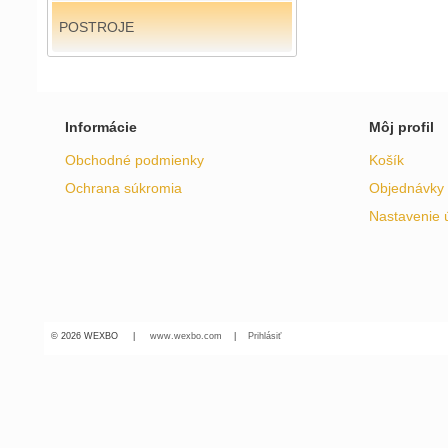
POSTROJE
Informácie
Môj profil
Obchodné podmienky
Košík
Ochrana súkromia
Objednávky
Nastavenie 
© 2026 WEXBO |
www.wexbo.com
|
Prihlásiť