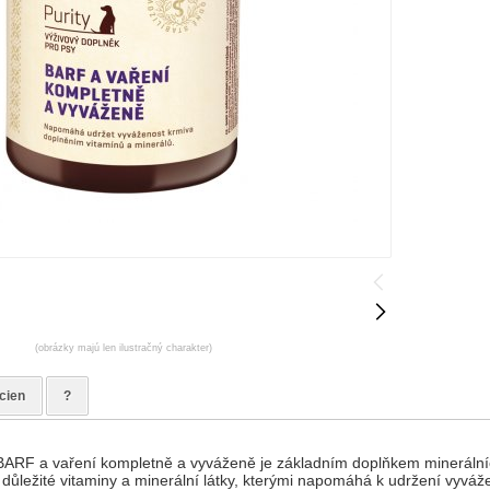
(obrázky majú len ilustračný charakter)
 cien
?
 BARF a vaření kompletně a vyváženě je základním doplňkem minerální
ůležité vitaminy a minerální látky, kterými napomáhá k udržení vyváže