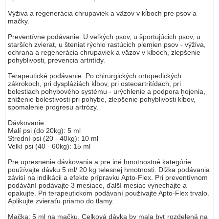
Výživa a regenerácia chrupaviek a väzov v kĺboch pre psov a
mačky.
Preventívne podávanie: U veľkých psov, u športujúcich psov, u
starších zvierat, u šteniat rýchlo rastúcich plemien psov - výživa,
ochrana a regenerácia chrupaviek a väzov v kĺboch, zlepšenie
pohyblivosti, prevencia artritídy.
Terapeutické podávanie: Po chirurgických ortopedických
zákrokoch, pri dyspláziách kĺbov, pri osteoartritídach, pri
bolestiach pohybového systému - urýchlenie a podpora hojenia,
zníženie bolestivosti pri pohybe, zlepšenie pohyblivosti kĺbov,
spomalenie progresu artrózy.
Dávkovanie
Malí psi (do 20kg): 5 ml
Strední psi (20 - 40kg): 10 ml
Velkí psi (40 - 60kg): 15 ml
Pre upresnenie dávkovania a pre iné hmotnostné kategórie
používajte dávku 5 ml/ 20 kg telesnej hmotnosti. Dĺžka podávania
závisí na indikácii a efekte prípravku Apto-Flex. Pri preventívnom
podávání podávajte 3 mesiace, ďalší mesiac vynechajte a
opakujte. Pri terapeutickom podávaní používajte Apto-Flex trvalo.
Aplikujte zvieraťu priamo do tlamy.
Mačka: 5 ml na mačku. Celková dávka by mala byť rozdelená na