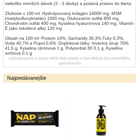
niekoľko menších dávok (2 - 3 dávky) a podaná priamo do tlamy.
Zloženie v 100 ml: Hydrolyzovaný kolagén 14000 mg, MSM
(metylsulfonylmetán) 1000 mg, Glukozamín sulfát 800 mg,
Chondroitín sulfát 400 mg, Kyselina hyalurónová 140 mg, Vitamín
E (ako tokoferol alfa) 120 mg
Obsah na 100 ml: Proteín 14%, Sacharidy 30,3%,Tuky 0,3%,
Voda 40,7% a Popol 0,6%. Doplnkové látky: Invertný sirup 70%
41,5 g, Kyselina citrónová 1 g, Polysorbát 80 0,1 g, Kyselina
sorbová 0,1 g
(vyhradzujeme si právo meniť tieto popisy a špecifikácie bez predošlého
upozornenia)
Najpredávanejšie