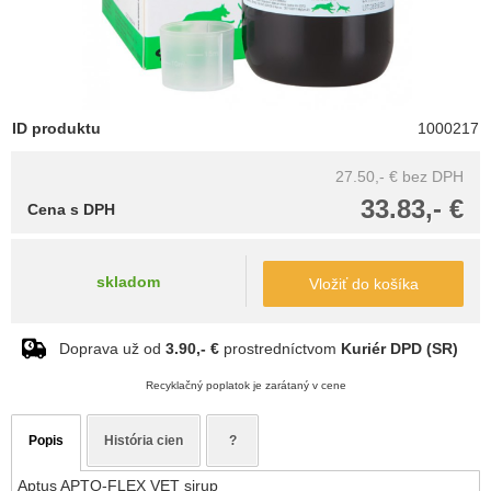
ID produktu
1000217
27.50,- €
bez DPH
33.83,- €
Cena s DPH
skladom
Vložiť do košíka
Doprava už od
3.90,- €
prostredníctvom
Kuriér DPD (SR)
Recyklačný poplatok je zarátaný v cene
Popis
História cien
?
Aptus APTO-FLEX VET sirup